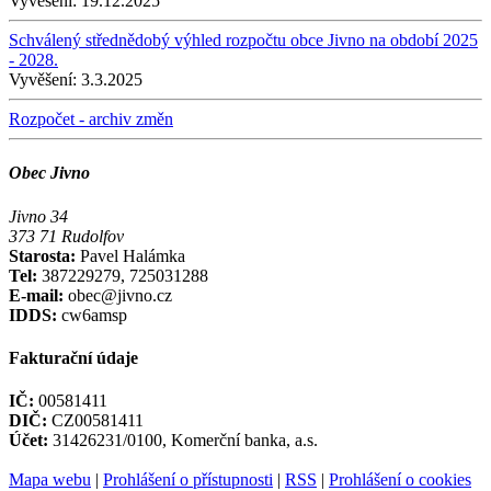
Vyvěšení:
19.12.2025
Schválený střednědobý výhled rozpočtu obce Jivno na období 2025
- 2028.
Vyvěšení:
3.3.2025
Rozpočet - archiv změn
Obec Jivno
Jivno 34
373 71 Rudolfov
Starosta:
Pavel Halámka
Tel:
387229279, 725031288
E-mail:
obec@jivno.cz
IDDS:
cw6amsp
Fakturační údaje
IČ:
00581411
DIČ:
CZ00581411
Účet:
31426231/0100, Komerční banka, a.s.
Mapa webu
|
Prohlášení o přístupnosti
|
RSS
|
Prohlášení o cookies