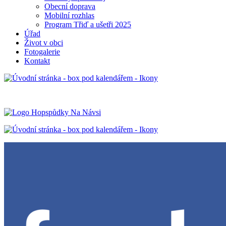
Obecní doprava
Mobilní rozhlas
Program Třiď a ušetři 2025
Úřad
Život v obci
Fotogalerie
Kontakt