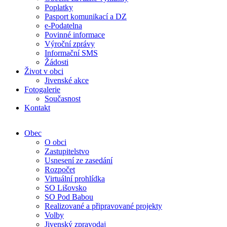
Poplatky
Pasport komunikací a DZ
e-Podatelna
Povinné informace
Výroční zprávy
Informační SMS
Žádosti
Život v obci
Jivenské akce
Fotogalerie
Současnost
Kontakt
Obec
O obci
Zastupitelstvo
Usnesení ze zasedání
Rozpočet
Virtuální prohlídka
SO Lišovsko
SO Pod Babou
Realizované a připravované projekty
Volby
Jivenský zpravodaj