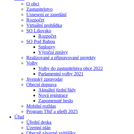
O obci
Zastupitelstvo
Usnesení ze zasedání
Rozpočet
Virtuální prohlídka
SO Lišovsko
Rozpočet
SO Pod Babou
Smlouvy
Výroční zprávy
Realizované a připravované projekty
Volby
Volby do zastupitelstva obce 2022
Parlamentní volby 2021
Jivenský zpravodaj
Obecní doprava
Aktuální jízdní řády
Nová registrace
Zapomenuté heslo
Mobilní rozhlas
Program Třiď a ušetři 2025
Úřad
Úřední deska
Územní plán
Obecně závazné vyhlášky