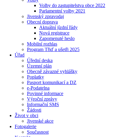
Volby do zastupitelstva obce 2022
Parlamentní volby 2021
Jivenský zpravodaj
Obecní doprava
Aktuální jízdní řády
Nová registrace
Zapomenuté heslo
Mobilní rozhlas
Program Třiď a ušetři 2025
Úřad
Úřední deska
Územní plán
Obecně závazné vyhlášky
Poplatky
Pasport komunikací a DZ
e-Podatelna
Povinné informace
Výroční zprávy
Informační SMS
Žádosti
Život v obci
Jivenské akce
Fotogalerie
Současnost