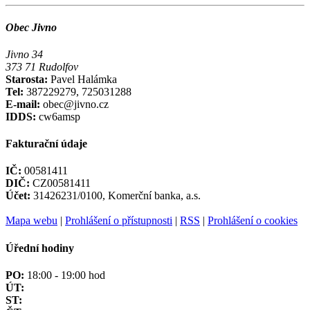
Obec Jivno
Jivno 34
373 71 Rudolfov
Starosta:
Pavel Halámka
Tel:
387229279, 725031288
E-mail:
obec@jivno.cz
IDDS:
cw6amsp
Fakturační údaje
IČ:
00581411
DIČ:
CZ00581411
Účet:
31426231/0100, Komerční banka, a.s.
Mapa webu
|
Prohlášení o přístupnosti
|
RSS
|
Prohlášení o cookies
Úřední hodiny
PO:
18:00 - 19:00 hod
ÚT:
ST: