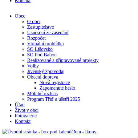
Kontakt
Obec
O obci
Zastupitelstvo
Usnesení ze zasedání
Rozpočet
Virtuální prohlídka
SO Lišovsko
SO Pod Babou
Realizované a připravované projekty
Volby
Jivenský zpravodaj
Obecní doprava
Nová registrace
Zapomenuté heslo
Mobilní rozhlas
Program Třiď a ušetři 2025
Úřad
Život v obci
Fotogalerie
Kontakt