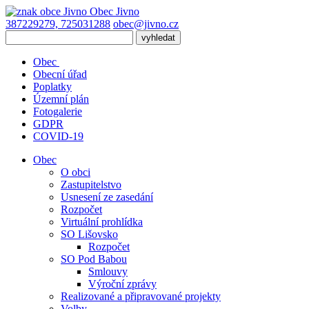
Obec
Jivno
387229279, 725031288
obec@jivno.cz
Obec
Obecní úřad
Poplatky
Územní plán
Fotogalerie
GDPR
COVID-19
Obec
O obci
Zastupitelstvo
Usnesení ze zasedání
Rozpočet
Virtuální prohlídka
SO Lišovsko
Rozpočet
SO Pod Babou
Smlouvy
Výroční zprávy
Realizované a připravované projekty
Volby