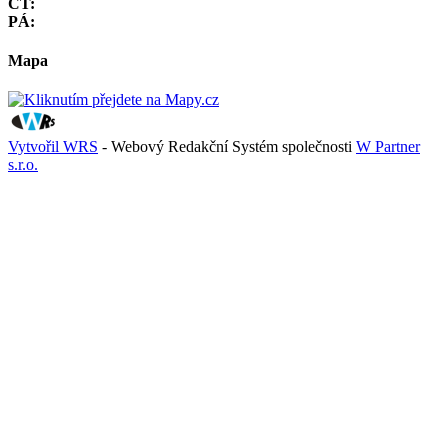
ČT:
PÁ:
Mapa
Vytvořil WRS
- Webový Redakční Systém společnosti
W Partner
s.r.o.