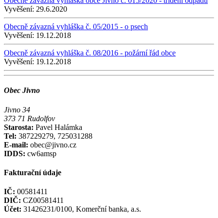
Obecně závazná vyhláška obce Jivno č. 015/2020 - třídění odpadů
Vyvěšení:
29.6.2020
Obecně závazná vyhláška č. 05/2015 - o psech
Vyvěšení:
19.12.2018
Obecně závazná vyhláška č. 08/2016 - požární řád obce
Vyvěšení:
19.12.2018
Obec Jivno
Jivno 34
373 71 Rudolfov
Starosta:
Pavel Halámka
Tel:
387229279, 725031288
E-mail:
obec@jivno.cz
IDDS:
cw6amsp
Fakturační údaje
IČ:
00581411
DIČ:
CZ00581411
Účet:
31426231/0100, Komerční banka, a.s.