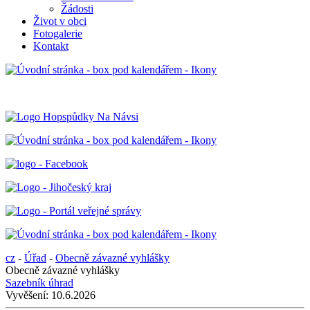
Žádosti
Život v obci
Fotogalerie
Kontakt
cz
-
Úřad
-
Obecně závazné vyhlášky
Obecně závazné vyhlášky
Sazebník úhrad
Vyvěšení:
10.6.2026