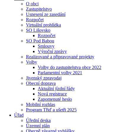
O obci
Zastupitelstvo
Usnesení ze zasedání
Rozpočet
Virtuální prohlídka
SO Lišovsko
Rozpočet
SO Pod Babou
Smlouvy
Výroční zprávy
Realizované a připravované projekty
Volby
Volby do zastupitelstva obce 2022
Parlamentní volby 2021
Jivenský zpravodaj
Obecní doprava
Aktuální jízdní řády
Nová registrace
Zapomenuté heslo
Mobilní rozhlas
Program Třiď a ušetři 2025
Úřad
Úřední deska
Územní plán
Obecně závazné vyhlášky