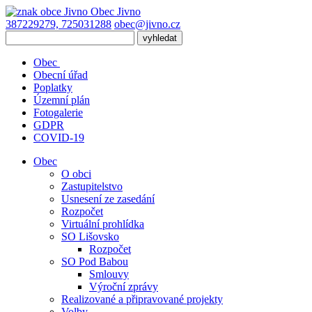
Obec
Jivno
387229279, 725031288
obec@jivno.cz
Obec
Obecní úřad
Poplatky
Územní plán
Fotogalerie
GDPR
COVID-19
Obec
O obci
Zastupitelstvo
Usnesení ze zasedání
Rozpočet
Virtuální prohlídka
SO Lišovsko
Rozpočet
SO Pod Babou
Smlouvy
Výroční zprávy
Realizované a připravované projekty
Volby