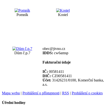
Pomník
Kostel
obec@jivno.cz
Dům č.p.7
IDDS:
cw6amsp
Fakturační údaje
IČ:
00581411
DIČ:
CZ00581411
Účet:
31426231/0100, Komerční banka,
a.s.
Mapa webu
|
Prohlášení o přístupnosti
|
RSS
|
Prohlášení o cookies
Úřední hodiny