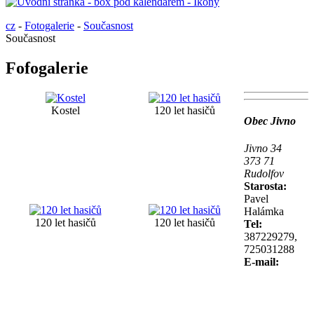
cz
-
Fotogalerie
-
Současnost
Současnost
Fofogalerie
Kostel
120 let hasičů
Obec Jivno
Jivno 34
373 71
Rudolfov
Starosta:
Pavel
Halámka
120 let hasičů
120 let hasičů
Tel:
387229279,
725031288
E-mail: