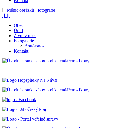
Kontakt
❙❙
Obec
Úřad
Život v obci
Fotogalerie
Současnost
Kontakt