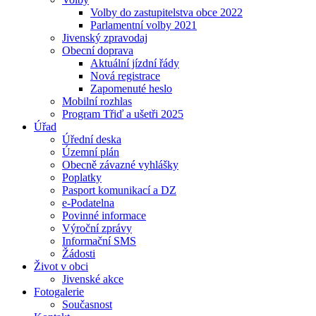
Volby do zastupitelstva obce 2022
Parlamentní volby 2021
Jivenský zpravodaj
Obecní doprava
Aktuální jízdní řády
Nová registrace
Zapomenuté heslo
Mobilní rozhlas
Program Třiď a ušetři 2025
Úřad
Úřední deska
Územní plán
Obecně závazné vyhlášky
Poplatky
Pasport komunikací a DZ
e-Podatelna
Povinné informace
Výroční zprávy
Informační SMS
Žádosti
Život v obci
Jivenské akce
Fotogalerie
Současnost