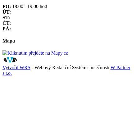
PO:
18:00 - 19:00 hod
ÚT:
ST:
ČT:
PÁ:
Mapa
Vytvořil WRS
- Webový Redakční Systém společnosti
W Partner
s.r.o.