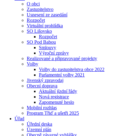
O obci
Zastupitelstvo
Usnesení ze zasedání
Rozpočet
Virtuální prohlídka
SO Lišovsko
Rozpočet
SO Pod Babou
Smlouvy
Výroční zprávy
Realizované a připravované projekty
Volby
Volby do zastupitelstva obce 2022
Parlamentní volby 2021
Jivenský zpravodaj
Obecní doprava
Aktuální jízdní řády
Nová registrace
Zapomenuté heslo
Mobilní rozhlas
Program Třiď a ušetři 2025
Úřad
Úřední deska
Územní plán
Obecně závazné vyhlášky