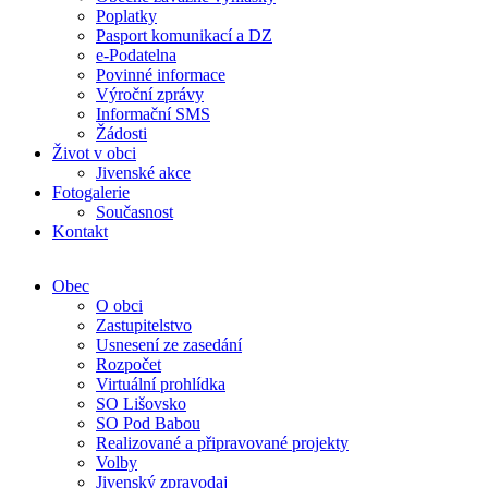
Poplatky
Pasport komunikací a DZ
e-Podatelna
Povinné informace
Výroční zprávy
Informační SMS
Žádosti
Život v obci
Jivenské akce
Fotogalerie
Současnost
Kontakt
Obec
O obci
Zastupitelstvo
Usnesení ze zasedání
Rozpočet
Virtuální prohlídka
SO Lišovsko
SO Pod Babou
Realizované a připravované projekty
Volby
Jivenský zpravodaj