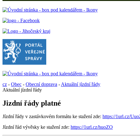
cz
-
Obec
-
Obecní doprava
-
Aktuální jízdní řády
Aktuální jízdní řády
Jizdní řády platné
Jízdní řády v zastávkovém formátu ke stažení zde:
https://1url.cz/Uu
Jízdní řád vývěsky ke stažení zde:
https://1url.cz/huoZO