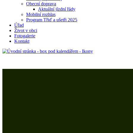
Obecní doprava
Aktuální jízdní řády
Mobilní rozhlas
Program Třiď a ušetři 2025
Úřad
Život v obci
Fotogalerie
Kontakt