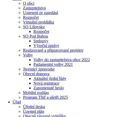
O obci
Zastupitelstvo
Usnesení ze zasedání
Rozpočet
Virtuální prohlídka
SO Lišovsko
Rozpočet
SO Pod Babou
Smlouvy
Výroční zprávy
Realizované a připravované projekty
Volby
Volby do zastupitelstva obce 2022
Parlamentní volby 2021
Jivenský zpravodaj
Obecní doprava
Aktuální jízdní řády
Nová registrace
Zapomenuté heslo
Mobilní rozhlas
Program Třiď a ušetři 2025
Úřad
Úřední deska
Územní plán
Obecně závazné vyhlášky