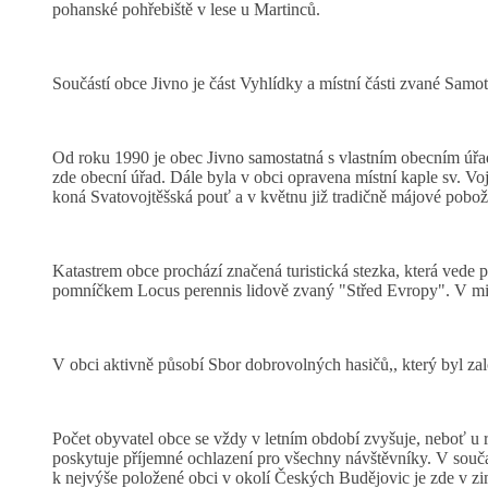
pohanské pohřebiště v lese u Martinců.
Součástí obce Jivno je část Vyhlídky a místní části zvané Samo
Od roku 1990 je obec Jivno samostatná s vlastním obecním úřad
zde obecní úřad. Dále byla v obci opravena místní kaple sv. V
koná Svatovojtěšská pouť a v květnu již tradičně májové pobož
Katastrem obce prochází značená turistická stezka, která ved
pomníčkem Locus perennis lidově zvaný "Střed Evropy". V min
V obci aktivně působí Sbor dobrovolných hasičů,, který byl zal
Počet obyvatel obce se vždy v letním období zvyšuje, neboť u 
poskytuje příjemné ochlazení pro všechny návštěvníky. V souč
k nejvýše položené obci v okolí Českých Budějovic je zde v zim