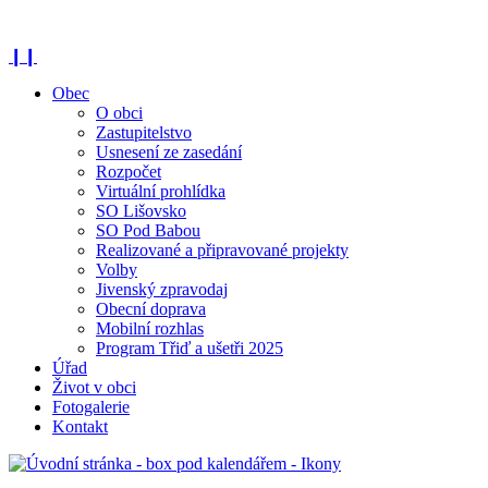
❙❙
Obec
O obci
Zastupitelstvo
Usnesení ze zasedání
Rozpočet
Virtuální prohlídka
SO Lišovsko
SO Pod Babou
Realizované a připravované projekty
Volby
Jivenský zpravodaj
Obecní doprava
Mobilní rozhlas
Program Třiď a ušetři 2025
Úřad
Život v obci
Fotogalerie
Kontakt