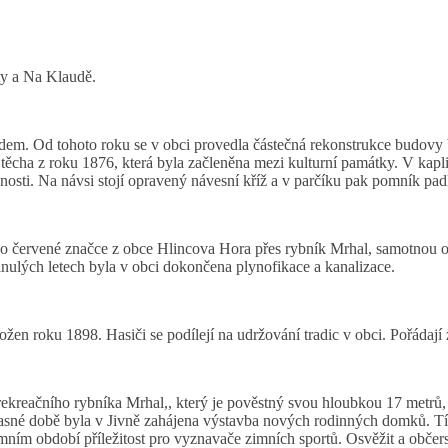
ty a Na Klaudě.
em. Od tohoto roku se v obci provedla částečná rekonstrukce budovy b
ojtěcha z roku 1876, která byla začleněna mezi kulturní památky. V ka
nosti. Na návsi stojí opravený návesní kříž a v parčíku pak pomník pa
e po červené značce z obce Hlincova Hora přes rybník Mrhal, samotnou
ulých letech byla v obci dokončena plynofikace a kanalizace.
ožen roku 1898. Hasiči se podílejí na udržování tradic v obci. Pořádaj
rekreačního rybníka Mrhal,, který je pověstný svou hloubkou 17 metrů, 
asné době byla v Jivně zahájena výstavba nových rodinných domků. Tí
ním období příležitost pro vyznavače zimních sportů. Osvěžit a občerst