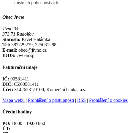
místních pohostinstvích.
Obec Jivno
Jivno 34
373 71 Rudolfov
Starosta:
Pavel Halámka
Tel:
387229279, 725031288
E-mail:
obec@jivno.cz
IDDS:
cw6amsp
Fakturační údaje
IČ:
00581411
DIČ:
CZ00581411
Účet:
31426231/0100, Komerční banka, a.s.
Mapa webu
|
Prohlášení o přístupnosti
|
RSS
|
Prohlášení o cookies
Úřední hodiny
PO:
18:00 - 19:00 hod
ÚT: