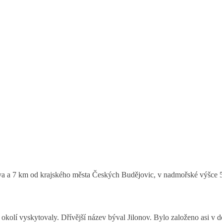
va a 7 km od krajského města Českých Budějovic, v nadmořské výšce 55
m okolí vyskytovaly. Dřívější název býval Jilonov. Bylo založeno asi v