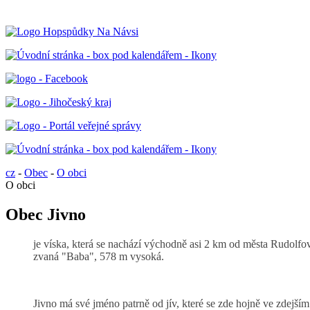
cz
-
Obec
-
O obci
O obci
Obec Jivno
je víska, která se nachází východně asi 2 km od města Rudolfo
zvaná "Baba", 578 m vysoká.
Jivno má své jméno patrně od jív, které se zde hojně ve zdejší