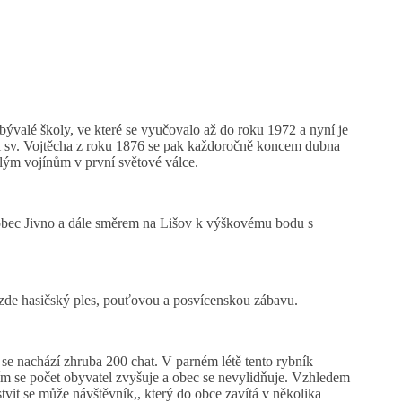
ývalé školy, ve které se vyučovalo až do roku 1972 a nyní je
pli sv. Vojtěcha z roku 1876 se pak každoročně koncem dubna
dlým vojínům v první světové válce.
 obec Jivno a dále směrem na Lišov k výškovému bodu s
í zde hasičský ples, pouťovou a posvícenskou zábavu.
se nachází zhruba 200 chat. V parném létě tento rybník
m se počet obyvatel zvyšuje a obec se nevylidňuje. Vzhledem
vit se může návštěvník,, který do obce zavítá v několika