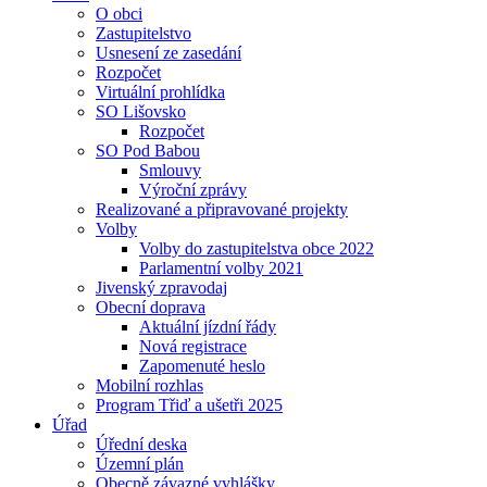
O obci
Zastupitelstvo
Usnesení ze zasedání
Rozpočet
Virtuální prohlídka
SO Lišovsko
Rozpočet
SO Pod Babou
Smlouvy
Výroční zprávy
Realizované a připravované projekty
Volby
Volby do zastupitelstva obce 2022
Parlamentní volby 2021
Jivenský zpravodaj
Obecní doprava
Aktuální jízdní řády
Nová registrace
Zapomenuté heslo
Mobilní rozhlas
Program Třiď a ušetři 2025
Úřad
Úřední deska
Územní plán
Obecně závazné vyhlášky