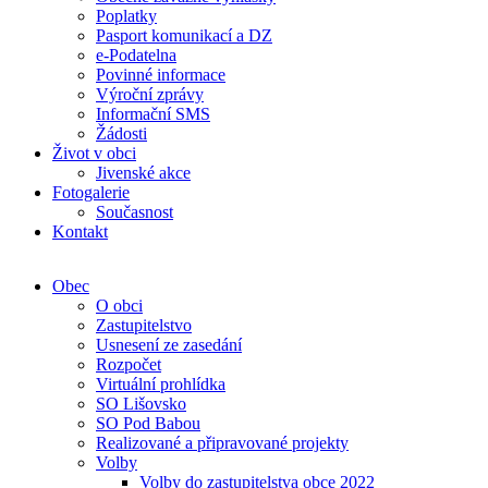
Poplatky
Pasport komunikací a DZ
e-Podatelna
Povinné informace
Výroční zprávy
Informační SMS
Žádosti
Život v obci
Jivenské akce
Fotogalerie
Současnost
Kontakt
Obec
O obci
Zastupitelstvo
Usnesení ze zasedání
Rozpočet
Virtuální prohlídka
SO Lišovsko
SO Pod Babou
Realizované a připravované projekty
Volby
Volby do zastupitelstva obce 2022