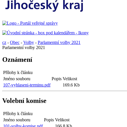
cz
-
Obec
-
Volby
-
Parlamentní volby 2021
Parlamentní volby 2021
Oznámení
Přílohy k článku
Jméno souboru
Popis
Velikost
107-vyhlaseni-terminu.pdf
169.6 Kb
Volební komise
Přílohy k článku
Jméno souboru
Popis
Velikost
101-volby-komise.pdf
166.8 Kb