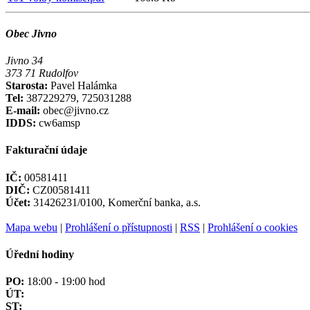
Obec Jivno
Jivno 34
373 71 Rudolfov
Starosta:
Pavel Halámka
Tel:
387229279, 725031288
E-mail:
obec@jivno.cz
IDDS:
cw6amsp
Fakturační údaje
IČ:
00581411
DIČ:
CZ00581411
Účet:
31426231/0100, Komerční banka, a.s.
Mapa webu
|
Prohlášení o přístupnosti
|
RSS
|
Prohlášení o cookies
Úřední hodiny
PO:
18:00 - 19:00 hod
ÚT:
ST: