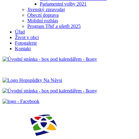
Parlamentní volby 2021
Jivenský zpravodaj
Obecní doprava
Mobilní rozhlas
Program Třiď a ušetři 2025
Úřad
Život v obci
Fotogalerie
Kontakt