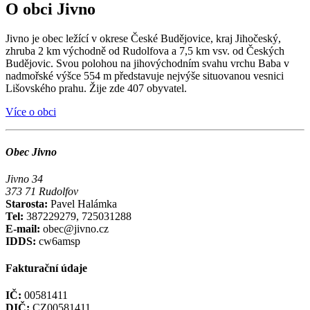
O obci Jivno
Jivno je obec ležící v okrese České Budějovice, kraj Jihočeský,
zhruba 2 km východně od Rudolfova a 7,5 km vsv. od Českých
Budějovic. Svou polohou na jihovýchodním svahu vrchu Baba v
nadmořské výšce 554 m představuje nejvýše situovanou vesnici
Lišovského prahu. Žije zde 407 obyvatel.
Více o obci
Obec Jivno
Jivno 34
373 71 Rudolfov
Starosta:
Pavel Halámka
Tel:
387229279, 725031288
E-mail:
obec@jivno.cz
IDDS:
cw6amsp
Fakturační údaje
IČ:
00581411
DIČ:
CZ00581411