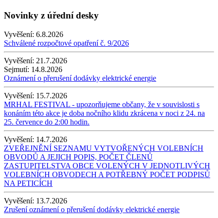
Novinky z úřední desky
Vyvěšení:
6.8.2026
Schválené rozpočtové opatření č. 9/2026
Vyvěšení:
21.7.2026
Sejmutí:
14.8.2026
Oznámení o přerušení dodávky elektrické energie
Vyvěšení:
15.7.2026
MRHAL FESTIVAL - upozorňujeme občany, že v souvislosti s
konáním této akce je doba nočního klidu zkrácena v noci z 24. na
25. července do 2:00 hodin.
Vyvěšení:
14.7.2026
ZVEŘEJNĚNÍ SEZNAMU VYTVOŘENÝCH VOLEBNÍCH
OBVODŮ A JEJICH POPIS, POČET ČLENŮ
ZASTUPITELSTVA OBCE VOLENÝCH V JEDNOTLIVÝCH
VOLEBNÍCH OBVODECH A POTŘEBNÝ POČET PODPISŮ
NA PETICÍCH
Vyvěšení:
13.7.2026
Zrušení oznámení o přerušení dodávky elektrické energie