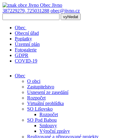
Obec
Jivno
387229279, 725031288
obec@jivno.cz
Obec
Obecní úřad
Poplatky
Územní plán
Fotogalerie
GDPR
COVID-19
Obec
O obci
Zastupitelstvo
Usnesení ze zasedání
Rozpočet
Virtuální prohlídka
SO Lišovsko
Rozpočet
SO Pod Babou
Smlouvy
Výroční zprávy
Realizované a připravované projekty