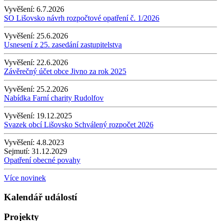
Vyvěšení:
6.7.2026
SO Lišovsko návrh rozpočtové opatření č. 1/2026
Vyvěšení:
25.6.2026
Usnesení z 25. zasedání zastupitelstva
Vyvěšení:
22.6.2026
Závěrečný účet obce Jivno za rok 2025
Vyvěšení:
25.2.2026
Nabídka Farní charity Rudolfov
Vyvěšení:
19.12.2025
Svazek obcí Lišovsko Schválený rozpočet 2026
Vyvěšení:
4.8.2023
Sejmutí:
31.12.2029
Opatření obecné povahy
Více novinek
Kalendář událostí
Projekty