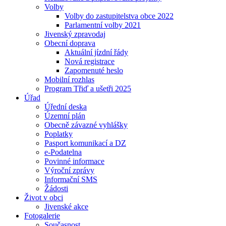
Volby
Volby do zastupitelstva obce 2022
Parlamentní volby 2021
Jivenský zpravodaj
Obecní doprava
Aktuální jízdní řády
Nová registrace
Zapomenuté heslo
Mobilní rozhlas
Program Třiď a ušetři 2025
Úřad
Úřední deska
Územní plán
Obecně závazné vyhlášky
Poplatky
Pasport komunikací a DZ
e-Podatelna
Povinné informace
Výroční zprávy
Informační SMS
Žádosti
Život v obci
Jivenské akce
Fotogalerie
Současnost