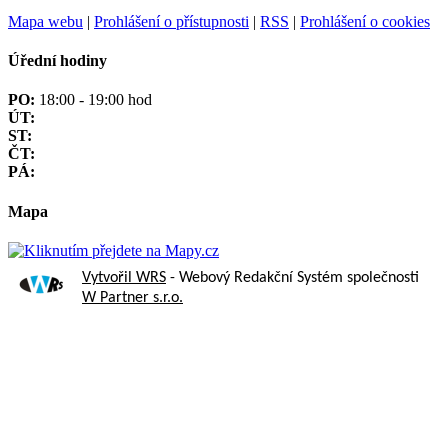
Mapa webu
|
Prohlášení o přístupnosti
|
RSS
|
Prohlášení o cookies
Úřední hodiny
PO:
18:00 - 19:00 hod
ÚT:
ST:
ČT:
PÁ:
Mapa
Vytvořil WRS
- Webový Redakční Systém společnosti
W Partner s.r.o.