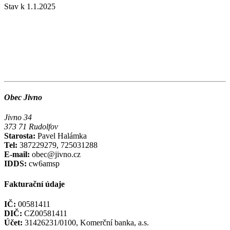
Stav k 1.1.2025
Obec Jivno
Jivno 34
373 71 Rudolfov
Starosta:
Pavel Halámka
Tel:
387229279, 725031288
E-mail:
obec@jivno.cz
IDDS:
cw6amsp
Fakturační údaje
IČ:
00581411
DIČ:
CZ00581411
Účet:
31426231/0100, Komerční banka, a.s.