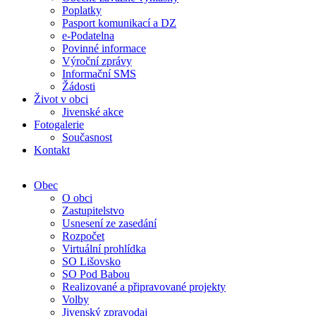
Poplatky
Pasport komunikací a DZ
e-Podatelna
Povinné informace
Výroční zprávy
Informační SMS
Žádosti
Život v obci
Jivenské akce
Fotogalerie
Současnost
Kontakt
Obec
O obci
Zastupitelstvo
Usnesení ze zasedání
Rozpočet
Virtuální prohlídka
SO Lišovsko
SO Pod Babou
Realizované a připravované projekty
Volby
Jivenský zpravodaj