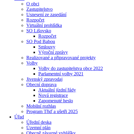
O obci
Zastupitelstvo
Usnesení ze zasedání
Rozpočet
Virtuální prohlídka
SO Lišovsko
Rozpočet
SO Pod Babou
Smlouvy
Výroční zprávy
Realizované a připravované projekty
Volby
Volby do zastupitelstva obce 2022
Parlamentní volby 2021
Jivenský zpravodaj
Obecní doprava
Aktuální jízdní řády
Nová registrace
Zapomenuté heslo
Mobilní rozhlas
Program Třiď a ušetři 2025
Úřad
Úřední deska
Územní plán
Obecně závazné vyhlášky