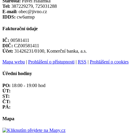
Starosta:
Pavel Halámka
Tel:
387229279, 725031288
E-mail:
obec@jivno.cz
IDDS:
cw6amsp
Fakturační údaje
IČ:
00581411
DIČ:
CZ00581411
Účet:
31426231/0100, Komerční banka, a.s.
Mapa webu
|
Prohlášení o přístupnosti
|
RSS
|
Prohlášení o cookies
Úřední hodiny
PO:
18:00 - 19:00 hod
ÚT:
ST:
ČT:
PÁ:
Mapa