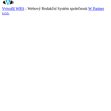
Vytvořil WRS
- Webový Redakční Systém společnosti
W Partner
s.r.o.