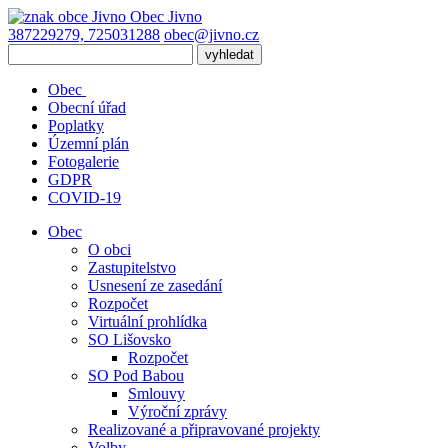
Obec
Jivno
387229279, 725031288
obec@jivno.cz
Obec
Obecní úřad
Poplatky
Územní plán
Fotogalerie
GDPR
COVID-19
Obec
O obci
Zastupitelstvo
Usnesení ze zasedání
Rozpočet
Virtuální prohlídka
SO Lišovsko
Rozpočet
SO Pod Babou
Smlouvy
Výroční zprávy
Realizované a připravované projekty
Volby