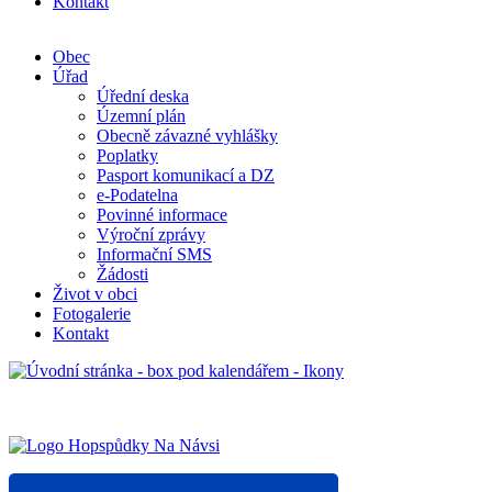
Kontakt
Obec
Úřad
Úřední deska
Územní plán
Obecně závazné vyhlášky
Poplatky
Pasport komunikací a DZ
e-Podatelna
Povinné informace
Výroční zprávy
Informační SMS
Žádosti
Život v obci
Fotogalerie
Kontakt