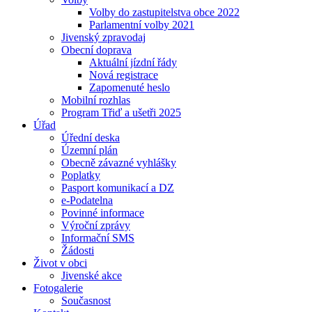
Volby do zastupitelstva obce 2022
Parlamentní volby 2021
Jivenský zpravodaj
Obecní doprava
Aktuální jízdní řády
Nová registrace
Zapomenuté heslo
Mobilní rozhlas
Program Třiď a ušetři 2025
Úřad
Úřední deska
Územní plán
Obecně závazné vyhlášky
Poplatky
Pasport komunikací a DZ
e-Podatelna
Povinné informace
Výroční zprávy
Informační SMS
Žádosti
Život v obci
Jivenské akce
Fotogalerie
Současnost