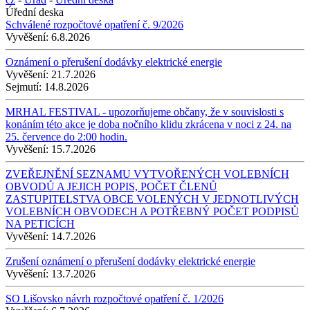
Úřední deska
Schválené rozpočtové opatření č. 9/2026
Vyvěšení:
6.8.2026
Oznámení o přerušení dodávky elektrické energie
Vyvěšení:
21.7.2026
Sejmutí:
14.8.2026
MRHAL FESTIVAL - upozorňujeme občany, že v souvislosti s
konáním této akce je doba nočního klidu zkrácena v noci z 24. na
25. července do 2:00 hodin.
Vyvěšení:
15.7.2026
ZVEŘEJNĚNÍ SEZNAMU VYTVOŘENÝCH VOLEBNÍCH
OBVODŮ A JEJICH POPIS, POČET ČLENŮ
ZASTUPITELSTVA OBCE VOLENÝCH V JEDNOTLIVÝCH
VOLEBNÍCH OBVODECH A POTŘEBNÝ POČET PODPISŮ
NA PETICÍCH
Vyvěšení:
14.7.2026
Zrušení oznámení o přerušení dodávky elektrické energie
Vyvěšení:
13.7.2026
SO Lišovsko návrh rozpočtové opatření č. 1/2026