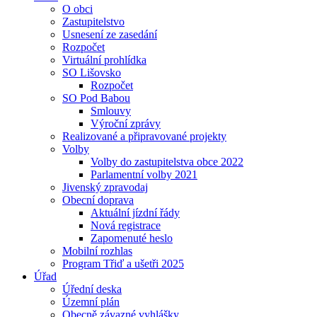
O obci
Zastupitelstvo
Usnesení ze zasedání
Rozpočet
Virtuální prohlídka
SO Lišovsko
Rozpočet
SO Pod Babou
Smlouvy
Výroční zprávy
Realizované a připravované projekty
Volby
Volby do zastupitelstva obce 2022
Parlamentní volby 2021
Jivenský zpravodaj
Obecní doprava
Aktuální jízdní řády
Nová registrace
Zapomenuté heslo
Mobilní rozhlas
Program Třiď a ušetři 2025
Úřad
Úřední deska
Územní plán
Obecně závazné vyhlášky