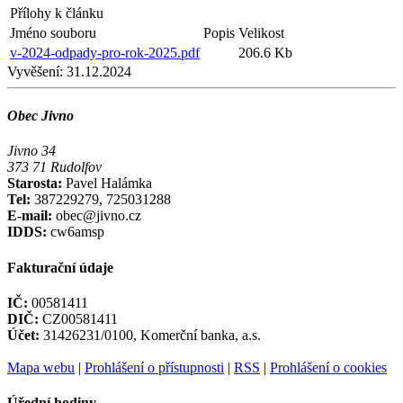
Přílohy k článku
Jméno souboru
Popis
Velikost
v-2024-odpady-pro-rok-2025.pdf
206.6 Kb
Vyvěšení:
31.12.2024
Obec Jivno
Jivno 34
373 71 Rudolfov
Starosta:
Pavel Halámka
Tel:
387229279, 725031288
E-mail:
obec@jivno.cz
IDDS:
cw6amsp
Fakturační údaje
IČ:
00581411
DIČ:
CZ00581411
Účet:
31426231/0100, Komerční banka, a.s.
Mapa webu
|
Prohlášení o přístupnosti
|
RSS
|
Prohlášení o cookies
Úřední hodiny