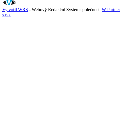
Vytvořil WRS
- Webový Redakční Systém společnosti
W Partner
s.r.o.