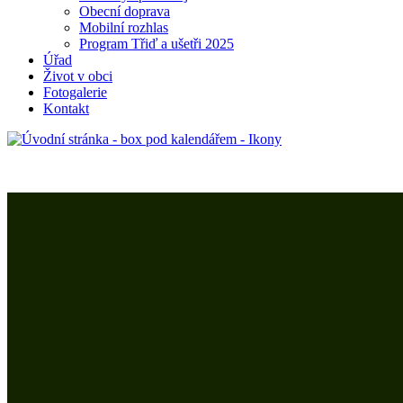
Obecní doprava
Mobilní rozhlas
Program Třiď a ušetři 2025
Úřad
Život v obci
Fotogalerie
Kontakt