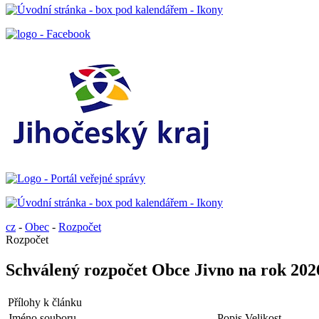
cz
-
Obec
-
Rozpočet
Rozpočet
Schválený rozpočet Obce Jivno na rok 202
Přílohy k článku
Jméno souboru
Popis
Velikost