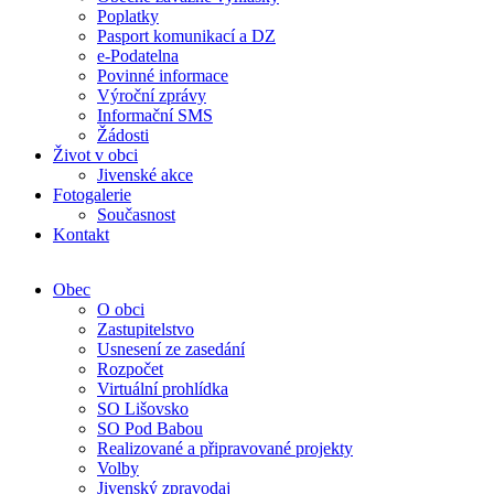
Poplatky
Pasport komunikací a DZ
e-Podatelna
Povinné informace
Výroční zprávy
Informační SMS
Žádosti
Život v obci
Jivenské akce
Fotogalerie
Současnost
Kontakt
Obec
O obci
Zastupitelstvo
Usnesení ze zasedání
Rozpočet
Virtuální prohlídka
SO Lišovsko
SO Pod Babou
Realizované a připravované projekty
Volby
Jivenský zpravodaj