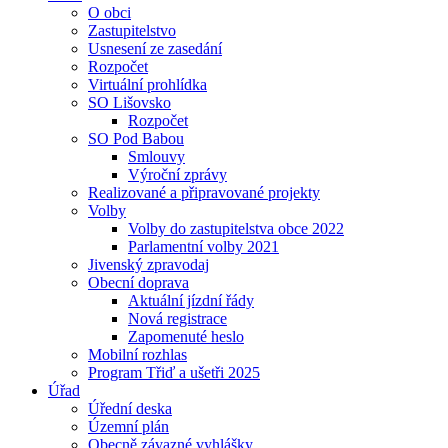
O obci
Zastupitelstvo
Usnesení ze zasedání
Rozpočet
Virtuální prohlídka
SO Lišovsko
Rozpočet
SO Pod Babou
Smlouvy
Výroční zprávy
Realizované a připravované projekty
Volby
Volby do zastupitelstva obce 2022
Parlamentní volby 2021
Jivenský zpravodaj
Obecní doprava
Aktuální jízdní řády
Nová registrace
Zapomenuté heslo
Mobilní rozhlas
Program Třiď a ušetři 2025
Úřad
Úřední deska
Územní plán
Obecně závazné vyhlášky