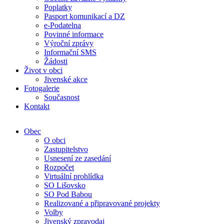
Poplatky
Pasport komunikací a DZ
e-Podatelna
Povinné informace
Výroční zprávy
Informační SMS
Žádosti
Život v obci
Jivenské akce
Fotogalerie
Současnost
Kontakt
Obec
O obci
Zastupitelstvo
Usnesení ze zasedání
Rozpočet
Virtuální prohlídka
SO Lišovsko
SO Pod Babou
Realizované a připravované projekty
Volby
Jivenský zpravodaj