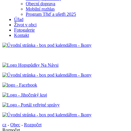
Obecní doprava
Mobilní rozhlas
Program Třiď a ušetři 2025
Úřad
Život v obci
Fotogalerie
Kontakt
cz
-
Obec
-
Rozpočet
Rozpočet