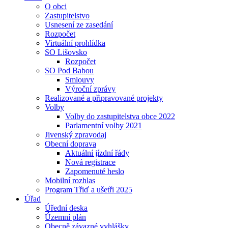
O obci
Zastupitelstvo
Usnesení ze zasedání
Rozpočet
Virtuální prohlídka
SO Lišovsko
Rozpočet
SO Pod Babou
Smlouvy
Výroční zprávy
Realizované a připravované projekty
Volby
Volby do zastupitelstva obce 2022
Parlamentní volby 2021
Jivenský zpravodaj
Obecní doprava
Aktuální jízdní řády
Nová registrace
Zapomenuté heslo
Mobilní rozhlas
Program Třiď a ušetři 2025
Úřad
Úřední deska
Územní plán
Obecně závazné vyhlášky