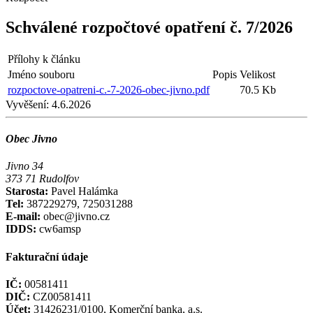
Schválené rozpočtové opatření č. 7/2026
Přílohy k článku
Jméno souboru
Popis
Velikost
rozpoctove-opatreni-c.-7-2026-obec-jivno.pdf
70.5 Kb
Vyvěšení:
4.6.2026
Obec Jivno
Jivno 34
373 71 Rudolfov
Starosta:
Pavel Halámka
Tel:
387229279, 725031288
E-mail:
obec@jivno.cz
IDDS:
cw6amsp
Fakturační údaje
IČ:
00581411
DIČ:
CZ00581411
Účet:
31426231/0100, Komerční banka, a.s.