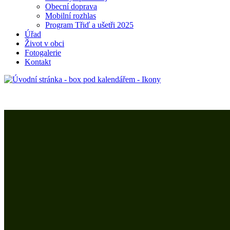
Obecní doprava
Mobilní rozhlas
Program Třiď a ušetři 2025
Úřad
Život v obci
Fotogalerie
Kontakt