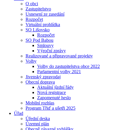
O obci
Zastupitelstvo
Usnesení ze zasedání
Rozpočet
Virtuální prohlídka
SO Lišovsko
Rozpočet
SO Pod Babou
Smlouvy
Výroční zprávy
Realizované a připravované projekty
Volby
Volby do zastupitelstva obce 2022
Parlamentní volby 2021
Jivenský zpravodaj
Obecní doprava
Aktuální jízdní řády
Nová registrace
Zapomenuté heslo
Mobilní rozhlas
Program Třiď a ušetři 2025
Úřad
Úřední deska
Územní plán
Obecně závazné vyhlášky