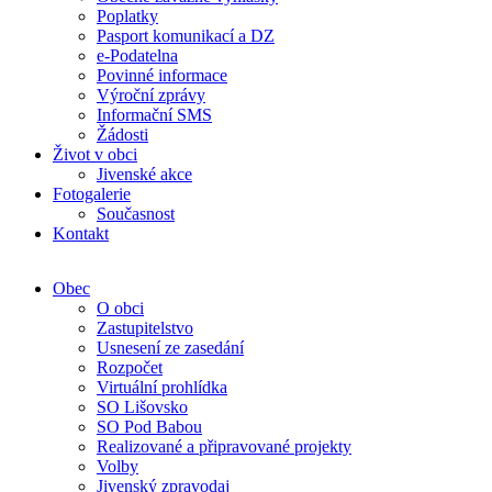
Poplatky
Pasport komunikací a DZ
e-Podatelna
Povinné informace
Výroční zprávy
Informační SMS
Žádosti
Život v obci
Jivenské akce
Fotogalerie
Současnost
Kontakt
Obec
O obci
Zastupitelstvo
Usnesení ze zasedání
Rozpočet
Virtuální prohlídka
SO Lišovsko
SO Pod Babou
Realizované a připravované projekty
Volby
Jivenský zpravodaj