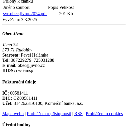
Přílohy k článku
Jméno souboru
Popis
Velikost
svr-obec-jivno-2024.pdf
201 Kb
Vyvěšení:
3.3.2025
Obec Jivno
Jivno 34
373 71 Rudolfov
Starosta:
Pavel Halámka
Tel:
387229279, 725031288
E-mail:
obec@jivno.cz
IDDS:
cw6amsp
Fakturační údaje
IČ:
00581411
DIČ:
CZ00581411
Účet:
31426231/0100, Komerční banka, a.s.
Mapa webu
|
Prohlášení o přístupnosti
|
RSS
|
Prohlášení o cookies
Úřední hodiny