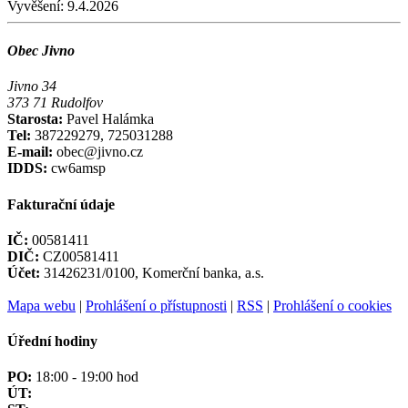
Vyvěšení:
9.4.2026
Obec Jivno
Jivno 34
373 71 Rudolfov
Starosta:
Pavel Halámka
Tel:
387229279, 725031288
E-mail:
obec@jivno.cz
IDDS:
cw6amsp
Fakturační údaje
IČ:
00581411
DIČ:
CZ00581411
Účet:
31426231/0100, Komerční banka, a.s.
Mapa webu
|
Prohlášení o přístupnosti
|
RSS
|
Prohlášení o cookies
Úřední hodiny
PO:
18:00 - 19:00 hod
ÚT: