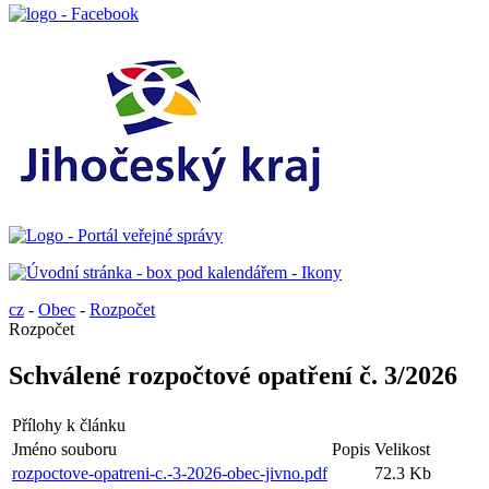
cz
-
Obec
-
Rozpočet
Rozpočet
Schválené rozpočtové opatření č. 3/2026
Přílohy k článku
Jméno souboru
Popis
Velikost
rozpoctove-opatreni-c.-3-2026-obec-jivno.pdf
72.3 Kb