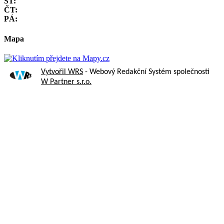
ST:
ČT:
PÁ:
Mapa
Vytvořil WRS
- Webový Redakční Systém společnosti
W Partner s.r.o.