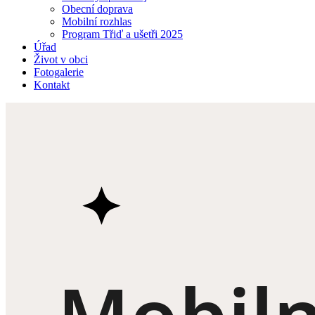
Obecní doprava
Mobilní rozhlas
Program Třiď a ušetři 2025
Úřad
Život v obci
Fotogalerie
Kontakt