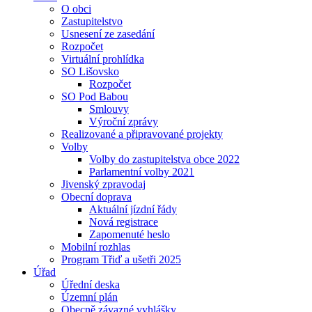
O obci
Zastupitelstvo
Usnesení ze zasedání
Rozpočet
Virtuální prohlídka
SO Lišovsko
Rozpočet
SO Pod Babou
Smlouvy
Výroční zprávy
Realizované a připravované projekty
Volby
Volby do zastupitelstva obce 2022
Parlamentní volby 2021
Jivenský zpravodaj
Obecní doprava
Aktuální jízdní řády
Nová registrace
Zapomenuté heslo
Mobilní rozhlas
Program Třiď a ušetři 2025
Úřad
Úřední deska
Územní plán
Obecně závazné vyhlášky