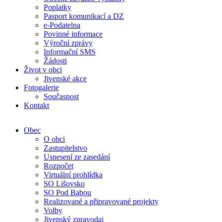
Poplatky
Pasport komunikací a DZ
e-Podatelna
Povinné informace
Výroční zprávy
Informační SMS
Žádosti
Život v obci
Jivenské akce
Fotogalerie
Současnost
Kontakt
Obec
O obci
Zastupitelstvo
Usnesení ze zasedání
Rozpočet
Virtuální prohlídka
SO Lišovsko
SO Pod Babou
Realizované a připravované projekty
Volby
Jivenský zpravodaj