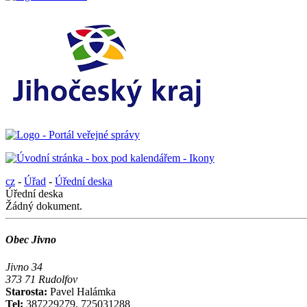
cz
-
Úřad
-
Úřední deska
Úřední deska
Žádný dokument.
Obec Jivno
Jivno 34
373 71 Rudolfov
Starosta:
Pavel Halámka
Tel:
387229279, 725031288