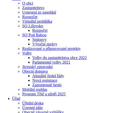
O obci
Zastupitelstvo
Usnesení ze zasedání
Rozpočet
Virtuální prohlídka
SO Lišovsko
Rozpočet
SO Pod Babou
Smlouvy
Výroční zprávy
Realizované a připravované projekty
Volby
Volby do zastupitelstva obce 2022
Parlamentní volby 2021
Jivenský zpravodaj
Obecní doprava
Aktuální jízdní řády
Nová registrace
Zapomenuté heslo
Mobilní rozhlas
Program Třiď a ušetři 2025
Úřad
Úřední deska
Územní plán
Obecně závazné vyhlášky