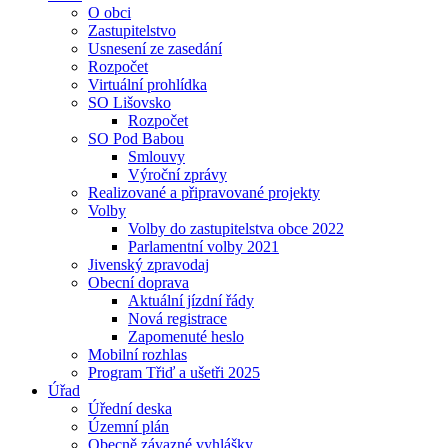
O obci
Zastupitelstvo
Usnesení ze zasedání
Rozpočet
Virtuální prohlídka
SO Lišovsko
Rozpočet
SO Pod Babou
Smlouvy
Výroční zprávy
Realizované a připravované projekty
Volby
Volby do zastupitelstva obce 2022
Parlamentní volby 2021
Jivenský zpravodaj
Obecní doprava
Aktuální jízdní řády
Nová registrace
Zapomenuté heslo
Mobilní rozhlas
Program Třiď a ušetři 2025
Úřad
Úřední deska
Územní plán
Obecně závazné vyhlášky