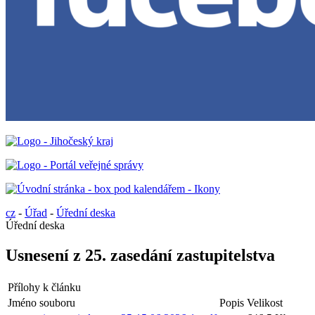
cz
-
Úřad
-
Úřední deska
Úřední deska
Usnesení z 25. zasedání zastupitelstva
Přílohy k článku
Jméno souboru
Popis
Velikost