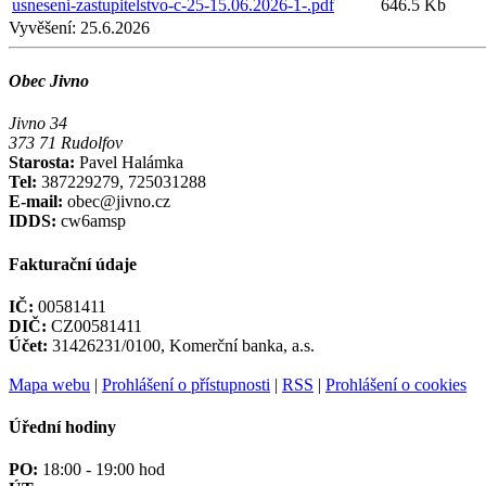
usneseni-zastupitelstvo-c-25-15.06.2026-1-.pdf
646.5 Kb
Vyvěšení:
25.6.2026
Obec Jivno
Jivno 34
373 71 Rudolfov
Starosta:
Pavel Halámka
Tel:
387229279, 725031288
E-mail:
obec@jivno.cz
IDDS:
cw6amsp
Fakturační údaje
IČ:
00581411
DIČ:
CZ00581411
Účet:
31426231/0100, Komerční banka, a.s.
Mapa webu
|
Prohlášení o přístupnosti
|
RSS
|
Prohlášení o cookies
Úřední hodiny
PO:
18:00 - 19:00 hod