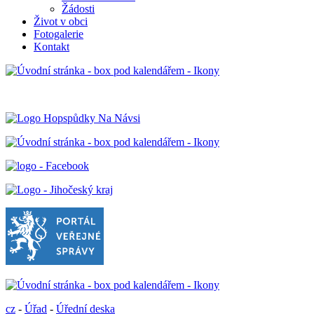
Žádosti
Život v obci
Fotogalerie
Kontakt
cz
-
Úřad
-
Úřední deska