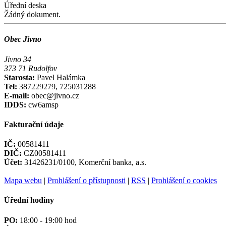
Úřední deska
Žádný dokument.
Obec Jivno
Jivno 34
373 71 Rudolfov
Starosta:
Pavel Halámka
Tel:
387229279, 725031288
E-mail:
obec@jivno.cz
IDDS:
cw6amsp
Fakturační údaje
IČ:
00581411
DIČ:
CZ00581411
Účet:
31426231/0100, Komerční banka, a.s.
Mapa webu
|
Prohlášení o přístupnosti
|
RSS
|
Prohlášení o cookies
Úřední hodiny
PO:
18:00 - 19:00 hod