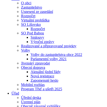
O obci
Zastupitelstvo
Usnesení ze zasedání
Rozpočet
Virtuální prohlídka
SO Lišovsko
Rozpočet
SO Pod Babou
Smlouvy
Výroční zprávy
Realizované a připravované projekty
Volby
Volby do zastupitelstva obce 2022
Parlamentní volby 2021
Jivenský zpravodaj
Obecní doprava
Aktuální jízdní řády
Nová registrace
Zapomenuté heslo
Mobilní rozhlas
Program Třiď a ušetři 2025
Úřad
Úřední deska
Územní plán
Obecně závazné vyhlášky