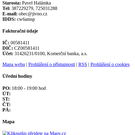
Starosta:
Pavel Halámka
Tel:
387229279, 725031288
E-mail:
obec@jivno.cz
IDDS:
cw6amsp
Fakturační údaje
IČ:
00581411
DIČ:
CZ00581411
Účet:
31426231/0100, Komerční banka, a.s.
Mapa webu
|
Prohlášení o přístupnosti
|
RSS
|
Prohlášení o cookies
Úřední hodiny
PO:
18:00 - 19:00 hod
ÚT:
ST:
ČT:
PÁ:
Mapa