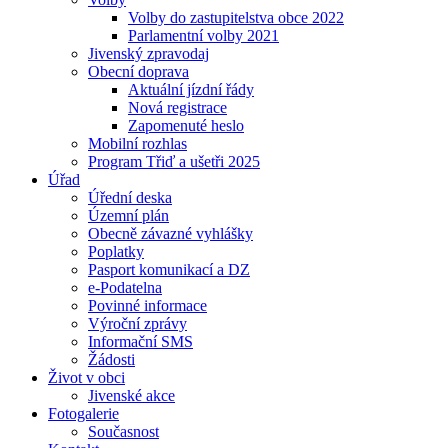
Volby do zastupitelstva obce 2022
Parlamentní volby 2021
Jivenský zpravodaj
Obecní doprava
Aktuální jízdní řády
Nová registrace
Zapomenuté heslo
Mobilní rozhlas
Program Třiď a ušetři 2025
Úřad
Úřední deska
Územní plán
Obecně závazné vyhlášky
Poplatky
Pasport komunikací a DZ
e-Podatelna
Povinné informace
Výroční zprávy
Informační SMS
Žádosti
Život v obci
Jivenské akce
Fotogalerie
Současnost