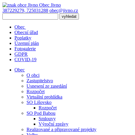
Obec
Jivno
387229279, 725031288
obec@jivno.cz
Obec
Obecní úřad
Poplatky
Územní plán
Fotogalerie
GDPR
COVID-19
Obec
O obci
Zastupitelstvo
Usnesení ze zasedání
Rozpočet
Virtuální prohlídka
SO Lišovsko
Rozpočet
SO Pod Babou
Smlouvy
Výroční zprávy
Realizované a připravované projekty
Volby