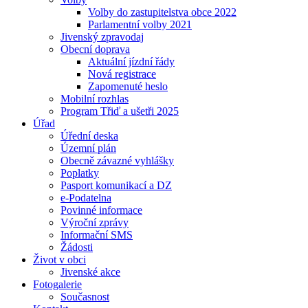
Volby do zastupitelstva obce 2022
Parlamentní volby 2021
Jivenský zpravodaj
Obecní doprava
Aktuální jízdní řády
Nová registrace
Zapomenuté heslo
Mobilní rozhlas
Program Třiď a ušetři 2025
Úřad
Úřední deska
Územní plán
Obecně závazné vyhlášky
Poplatky
Pasport komunikací a DZ
e-Podatelna
Povinné informace
Výroční zprávy
Informační SMS
Žádosti
Život v obci
Jivenské akce
Fotogalerie
Současnost