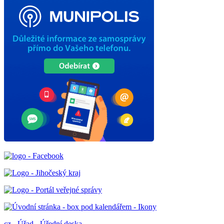
cz
-
Úřad
-
Úřední deska