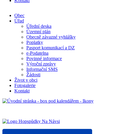
Kontakt
Obec
Úřad
Úřední deska
Územní plán
Obecně závazné vyhlášky
Poplatky
Pasport komunikací a DZ
e-Podatelna
Povinné informace
Výroční zprávy
Informační SMS
Žádosti
Život v obci
Fotogalerie
Kontakt