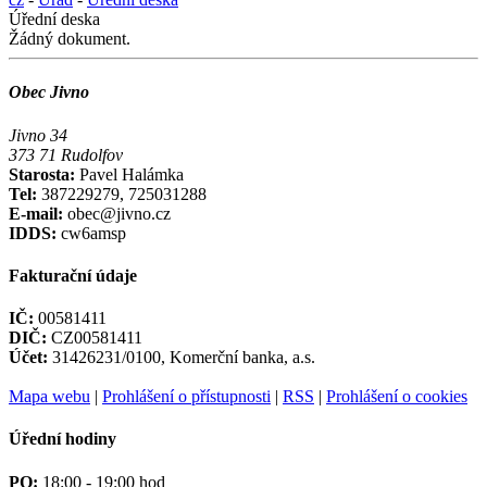
Úřední deska
Žádný dokument.
Obec Jivno
Jivno 34
373 71 Rudolfov
Starosta:
Pavel Halámka
Tel:
387229279, 725031288
E-mail:
obec@jivno.cz
IDDS:
cw6amsp
Fakturační údaje
IČ:
00581411
DIČ:
CZ00581411
Účet:
31426231/0100, Komerční banka, a.s.
Mapa webu
|
Prohlášení o přístupnosti
|
RSS
|
Prohlášení o cookies
Úřední hodiny
PO:
18:00 - 19:00 hod