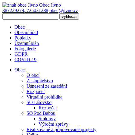
Obec
Jivno
387229279, 725031288
obec@jivno.cz
Obec
Obecní úřad
Poplatky
Územní plán
Fotogalerie
GDPR
COVID-19
Obec
O obci
Zastupitelstvo
Usnesení ze zasedání
Rozpočet
Virtuální prohlídka
SO Lišovsko
Rozpočet
SO Pod Babou
Smlouvy
Výroční zprávy
Realizované a připravované projekty
Volby