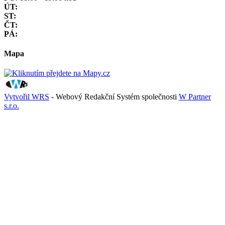
ÚT:
ST:
ČT:
PÁ:
Mapa
Vytvořil WRS
- Webový Redakční Systém společnosti
W Partner
s.r.o.