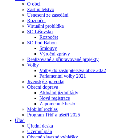
O obci
Zastupitelstvo
Usnesení ze zasedání
Rozpočet
Virtuální prohlídka
SO Lišovsko
Rozpočet
SO Pod Babou
Smlouvy
Výroční zprávy
Realizované a připravované projekty
Volby
Volby do zastupitelstva obce 2022
Parlamentní volby 2021
Jivenský zpravodaj
Obecní doprava
Aktuální jízdní řády
Nová registrace
Zapomenuté heslo
Mobilní rozhlas
Program Třiď a ušetři 2025
Úřad
Úřední deska
Územní plán
Obecně závazné vyhlášky