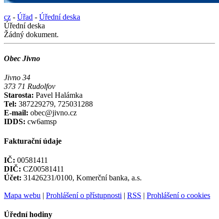
cz
-
Úřad
-
Úřední deska
Úřední deska
Žádný dokument.
Obec Jivno
Jivno 34
373 71 Rudolfov
Starosta:
Pavel Halámka
Tel:
387229279, 725031288
E-mail:
obec@jivno.cz
IDDS:
cw6amsp
Fakturační údaje
IČ:
00581411
DIČ:
CZ00581411
Účet:
31426231/0100, Komerční banka, a.s.
Mapa webu
|
Prohlášení o přístupnosti
|
RSS
|
Prohlášení o cookies
Úřední hodiny