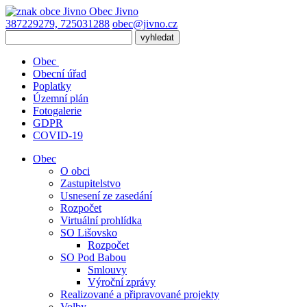
Obec
Jivno
387229279, 725031288
obec@jivno.cz
Obec
Obecní úřad
Poplatky
Územní plán
Fotogalerie
GDPR
COVID-19
Obec
O obci
Zastupitelstvo
Usnesení ze zasedání
Rozpočet
Virtuální prohlídka
SO Lišovsko
Rozpočet
SO Pod Babou
Smlouvy
Výroční zprávy
Realizované a připravované projekty
Volby