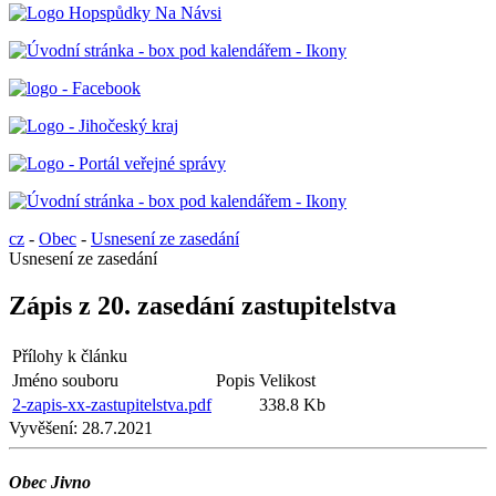
cz
-
Obec
-
Usnesení ze zasedání
Usnesení ze zasedání
Zápis z 20. zasedání zastupitelstva
Přílohy k článku
Jméno souboru
Popis
Velikost
2-zapis-xx-zastupitelstva.pdf
338.8 Kb
Vyvěšení:
28.7.2021
Obec Jivno