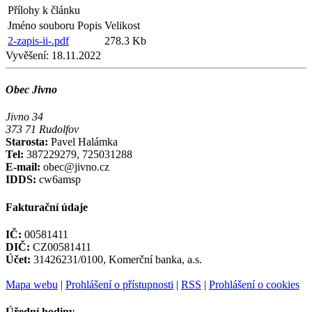
Přílohy k článku
Jméno souboru
Popis
Velikost
2-zapis-ii-.pdf
278.3 Kb
Vyvěšení:
18.11.2022
Obec Jivno
Jivno 34
373 71 Rudolfov
Starosta:
Pavel Halámka
Tel:
387229279, 725031288
E-mail:
obec@jivno.cz
IDDS:
cw6amsp
Fakturační údaje
IČ:
00581411
DIČ:
CZ00581411
Účet:
31426231/0100, Komerční banka, a.s.
Mapa webu
|
Prohlášení o přístupnosti
|
RSS
|
Prohlášení o cookies
Úřední hodiny