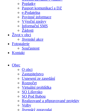
Poplatky
Pasport komunikací a DZ
e-Podatelna
Povinné informace
Výroční zprávy
Informační SMS
Žádosti
Život v obci
Jivenské akce
Fotogalerie
Současnost
Kontakt
Obec
O obci
Zastupitelstvo
Usnesení ze zasedání
Rozpočet
Virtuální prohlídka
SO Lišovsko
SO Pod Babou
Realizované a připravované projekty
Volby
Jivenský zpravodaj