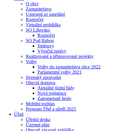
O obci
Zastupitelstvo
Usnesení ze zasedání
Rozpočet
Virtuální prohlídka
SO Lišovsko
Rozpočet
SO Pod Babou
Smlouvy
Výroční zprávy
Realizované a připravované projekty
Volby
Volby do zastupitelstva obce 2022
Parlamentní volby 2021
Jivenský zpravodaj
Obecní doprava
Aktuální jízdní řády
Nová registrace
Zapomenuté heslo
Mobilní rozhlas
Program Třiď a ušetři 2025
Úřad
Úřední deska
Územní plán
Obecně závazné vyhlášky