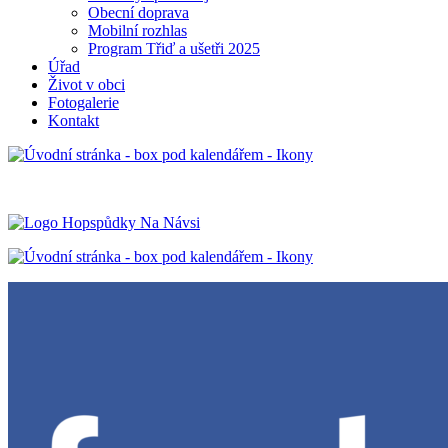
Obecní doprava
Mobilní rozhlas
Program Třiď a ušetři 2025
Úřad
Život v obci
Fotogalerie
Kontakt