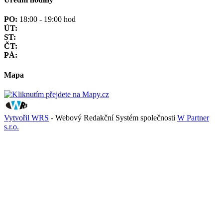
PO:
18:00 - 19:00 hod
ÚT:
ST:
ČT:
PÁ:
Mapa
Vytvořil WRS
- Webový Redakční Systém společnosti
W Partner
s.r.o.