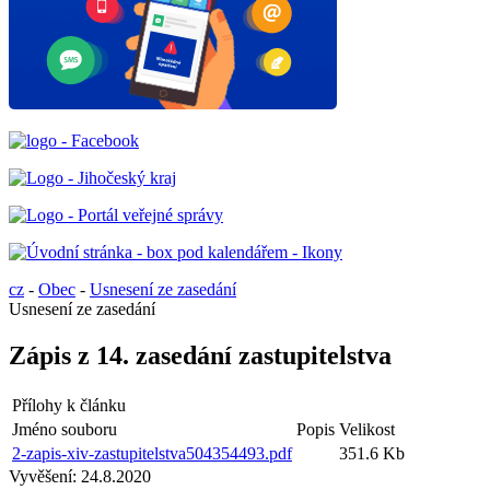
cz
-
Obec
-
Usnesení ze zasedání
Usnesení ze zasedání
Zápis z 14. zasedání zastupitelstva
Přílohy k článku
Jméno souboru
Popis
Velikost
2-zapis-xiv-zastupitelstva504354493.pdf
351.6 Kb
Vyvěšení:
24.8.2020