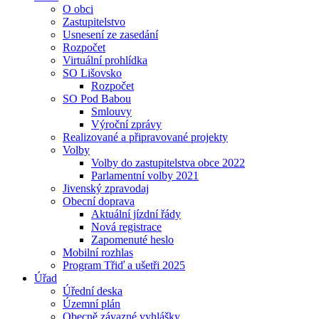
O obci
Zastupitelstvo
Usnesení ze zasedání
Rozpočet
Virtuální prohlídka
SO Lišovsko
Rozpočet
SO Pod Babou
Smlouvy
Výroční zprávy
Realizované a připravované projekty
Volby
Volby do zastupitelstva obce 2022
Parlamentní volby 2021
Jivenský zpravodaj
Obecní doprava
Aktuální jízdní řády
Nová registrace
Zapomenuté heslo
Mobilní rozhlas
Program Třiď a ušetři 2025
Úřad
Úřední deska
Územní plán
Obecně závazné vyhlášky