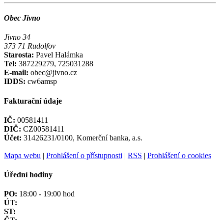
Obec Jivno
Jivno 34
373 71 Rudolfov
Starosta:
Pavel Halámka
Tel:
387229279, 725031288
E-mail:
obec@jivno.cz
IDDS:
cw6amsp
Fakturační údaje
IČ:
00581411
DIČ:
CZ00581411
Účet:
31426231/0100, Komerční banka, a.s.
Mapa webu
|
Prohlášení o přístupnosti
|
RSS
|
Prohlášení o cookies
Úřední hodiny
PO:
18:00 - 19:00 hod
ÚT:
ST: