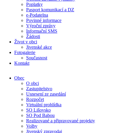
Poplatky
Pasport komunikací a DZ
e-Podatelna
Povinné informace
Výroční zprávy
Informační SMS
Žádosti
Život v obci
Jivenské akce
Fotogalerie
Současnost
Kontakt
Obec
O obci
Zastupitelstvo
Usnesení ze zasedání
Rozpočet
Virtuální prohlídka
SO Lišovsko
SO Pod Babou
Realizované a připravované projekty
Volby
Jivenský zpravodaj