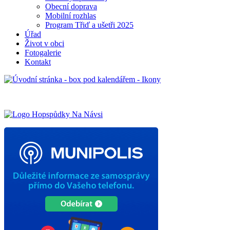
Obecní doprava
Mobilní rozhlas
Program Třiď a ušetři 2025
Úřad
Život v obci
Fotogalerie
Kontakt