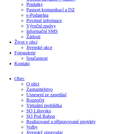
Poplatky
Pasport komunikací a DZ
e-Podatelna
Povinné informace
Výroční zprávy
Informační SMS
Žádosti
Život v obci
Jivenské akce
Fotogalerie
Současnost
Kontakt
Obec
O obci
Zastupitelstvo
Usnesení ze zasedání
Rozpočet
Virtuální prohlídka
SO Lišovsko
SO Pod Babou
Realizované a připravované projekty
Volby
Jivenský zpravodaj