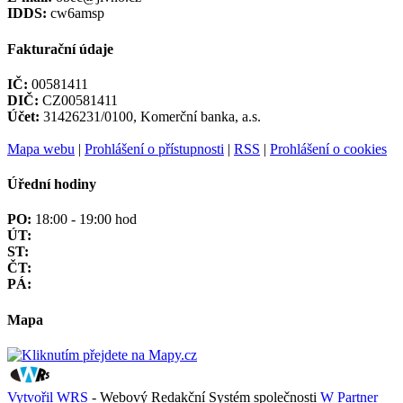
IDDS:
cw6amsp
Fakturační údaje
IČ:
00581411
DIČ:
CZ00581411
Účet:
31426231/0100, Komerční banka, a.s.
Mapa webu
|
Prohlášení o přístupnosti
|
RSS
|
Prohlášení o cookies
Úřední hodiny
PO:
18:00 - 19:00 hod
ÚT:
ST:
ČT:
PÁ:
Mapa
Vytvořil WRS
- Webový Redakční Systém společnosti
W Partner