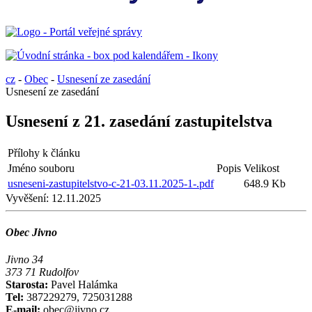
cz
-
Obec
-
Usnesení ze zasedání
Usnesení ze zasedání
Usnesení z 21. zasedání zastupitelstva
Přílohy k článku
Jméno souboru
Popis
Velikost
usneseni-zastupitelstvo-c-21-03.11.2025-1-.pdf
648.9 Kb
Vyvěšení:
12.11.2025
Obec Jivno
Jivno 34
373 71 Rudolfov
Starosta:
Pavel Halámka
Tel:
387229279, 725031288
E-mail:
obec@jivno.cz