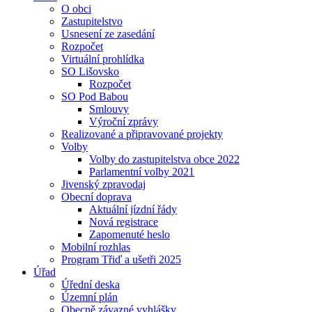
O obci
Zastupitelstvo
Usnesení ze zasedání
Rozpočet
Virtuální prohlídka
SO Lišovsko
Rozpočet
SO Pod Babou
Smlouvy
Výroční zprávy
Realizované a připravované projekty
Volby
Volby do zastupitelstva obce 2022
Parlamentní volby 2021
Jivenský zpravodaj
Obecní doprava
Aktuální jízdní řády
Nová registrace
Zapomenuté heslo
Mobilní rozhlas
Program Třiď a ušetři 2025
Úřad
Úřední deska
Územní plán
Obecně závazné vyhlášky