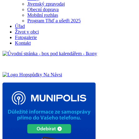
Jivenský zpravodaj
Obecní doprava
Mobilní rozhlas
Program Třiď a ušetři 2025
Úřad
Život v obci
Fotogalerie
Kontakt