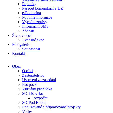
Poplatky
Pasport komunikací a DZ
e-Podatelna
Povinné informace
Výroční zprávy
Informační SMS
Žádosti
Život v obci
Jivenské akce
Fotogalerie
Současnost
Kontakt
Obec
O obci
Zastupitelstvo
Usnesení ze zasedání
Rozpočet
Virtuální prohlídka
SO Lišovsko
Rozpočet
SO Pod Babou
Realizované a připravované projekty
Volby