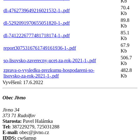
Kb
70.4
dl-4762739649216021532-1-.pdf
Kb
89.8
dl-5292091970655051820-1-.pdf
Kb
85.1
dl-7412226777481718174-1-.pdf
Kb
67.9
report3075316761749161936-1-.pdf
Kb
506.7
so-lisovsko-zaverecny-ucet-za-rok-2021-1-.pdf
Kb
zprava-o-vysledku-prezkumu-hospodareni-so-
482.8
lisovsko-za-rok-2021-1-.pdf
Kb
Vyvěšení:
17.6.2022
Obec Jivno
Jivno 34
373 71 Rudolfov
Starosta:
Pavel Halámka
Tel:
387229279, 725031288
E-mail:
obec@jivno.cz
IDDS:
cw6amsp