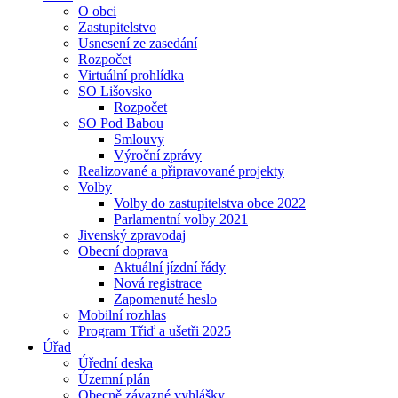
O obci
Zastupitelstvo
Usnesení ze zasedání
Rozpočet
Virtuální prohlídka
SO Lišovsko
Rozpočet
SO Pod Babou
Smlouvy
Výroční zprávy
Realizované a připravované projekty
Volby
Volby do zastupitelstva obce 2022
Parlamentní volby 2021
Jivenský zpravodaj
Obecní doprava
Aktuální jízdní řády
Nová registrace
Zapomenuté heslo
Mobilní rozhlas
Program Třiď a ušetři 2025
Úřad
Úřední deska
Územní plán
Obecně závazné vyhlášky