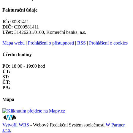
Fakturační údaje
IČ:
00581411
DIČ:
CZ00581411
Účet:
31426231/0100, Komerční banka, a.s.
Mapa webu
|
Prohlášení o přístupnosti
|
RSS
|
Prohlášení o cookies
Úřední hodiny
PO:
18:00 - 19:00 hod
ÚT:
ST:
ČT:
PÁ:
Mapa
Vytvořil WRS
- Webový Redakční Systém společnosti
W Partner
s.r.o.