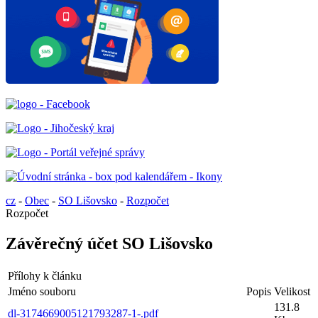
cz
-
Obec
-
SO Lišovsko
-
Rozpočet
Rozpočet
Závěrečný účet SO Lišovsko
Přílohy k článku
Jméno souboru
Popis
Velikost
131.8
dl-3174669005121793287-1-.pdf