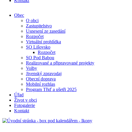
Kontakt
Obec
O obci
Zastupitelstvo
Usnesení ze zasedání
Rozpočet
Virtuální prohlídka
SO Lišovsko
Rozpočet
SO Pod Babou
Realizované a připravované projekty
Volby
Jivenský zpravodaj
Obecní doprava
Mobilní rozhlas
Program Třiď a ušetři 2025
Úřad
Život v obci
Fotogalerie
Kontakt