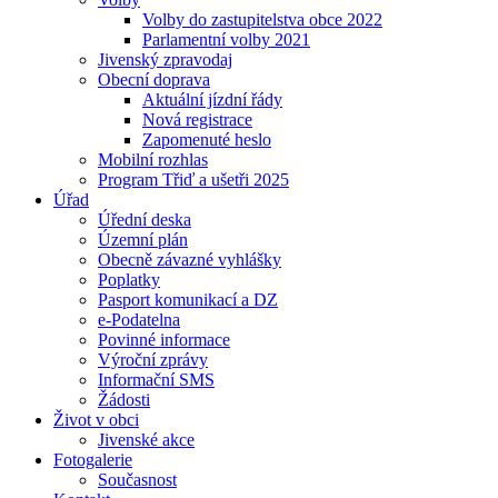
Volby do zastupitelstva obce 2022
Parlamentní volby 2021
Jivenský zpravodaj
Obecní doprava
Aktuální jízdní řády
Nová registrace
Zapomenuté heslo
Mobilní rozhlas
Program Třiď a ušetři 2025
Úřad
Úřední deska
Územní plán
Obecně závazné vyhlášky
Poplatky
Pasport komunikací a DZ
e-Podatelna
Povinné informace
Výroční zprávy
Informační SMS
Žádosti
Život v obci
Jivenské akce
Fotogalerie
Současnost