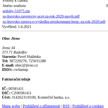
Přílohy k článku
Jméno souboru
P
prilohy-51075.zip
so-lisovsko-zaverecny-ucet-za-rok-2020-navrh.pdf
so-lisovsko-zprava-o-vysledku-prezkoumani-hosp.-za-rok-2020.pdf
Vyvěšení:
1.6.2021
Obec Jivno
Jivno 34
373 71 Rudolfov
Starosta:
Pavel Halámka
Tel:
387229279, 725031288
E-mail:
obec@jivno.cz
IDDS:
cw6amsp
Fakturační údaje
IČ:
00581411
DIČ:
CZ00581411
Účet:
31426231/0100, Komerční banka, a.s.
Mapa webu
|
Prohlášení o přístupnosti
|
RSS
|
Prohlášení o cookies