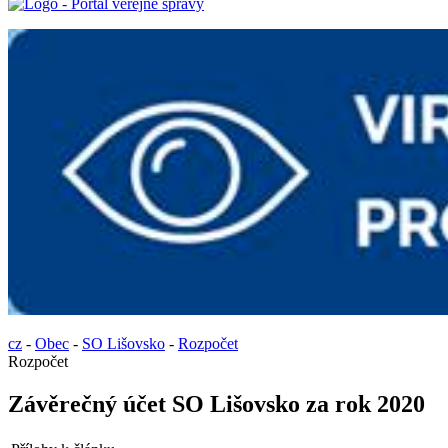
cz
-
Obec
-
SO Lišovsko
-
Rozpočet
Rozpočet
Závěrečný účet SO Lišovsko za rok 2020