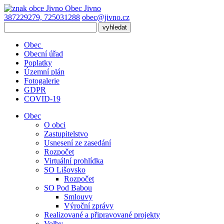
Obec
Jivno
387229279, 725031288
obec@jivno.cz
Obec
Obecní úřad
Poplatky
Územní plán
Fotogalerie
GDPR
COVID-19
Obec
O obci
Zastupitelstvo
Usnesení ze zasedání
Rozpočet
Virtuální prohlídka
SO Lišovsko
Rozpočet
SO Pod Babou
Smlouvy
Výroční zprávy
Realizované a připravované projekty
Volby