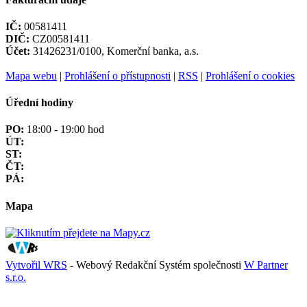
IČ:
00581411
DIČ:
CZ00581411
Účet:
31426231/0100, Komerční banka, a.s.
Mapa webu
|
Prohlášení o přístupnosti
|
RSS
|
Prohlášení o cookies
Úřední hodiny
PO:
18:00 - 19:00 hod
ÚT:
ST:
ČT:
PÁ:
Mapa
Vytvořil WRS
- Webový Redakční Systém společnosti
W Partner
s.r.o.