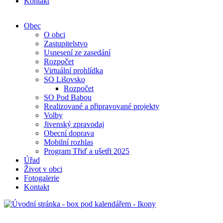
Kontakt
Obec
O obci
Zastupitelstvo
Usnesení ze zasedání
Rozpočet
Virtuální prohlídka
SO Lišovsko
Rozpočet
SO Pod Babou
Realizované a připravované projekty
Volby
Jivenský zpravodaj
Obecní doprava
Mobilní rozhlas
Program Třiď a ušetři 2025
Úřad
Život v obci
Fotogalerie
Kontakt