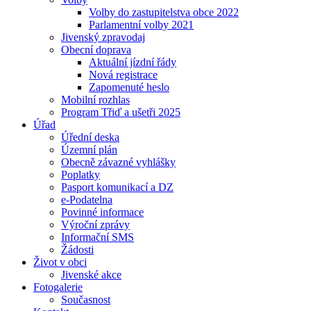
Volby do zastupitelstva obce 2022
Parlamentní volby 2021
Jivenský zpravodaj
Obecní doprava
Aktuální jízdní řády
Nová registrace
Zapomenuté heslo
Mobilní rozhlas
Program Třiď a ušetři 2025
Úřad
Úřední deska
Územní plán
Obecně závazné vyhlášky
Poplatky
Pasport komunikací a DZ
e-Podatelna
Povinné informace
Výroční zprávy
Informační SMS
Žádosti
Život v obci
Jivenské akce
Fotogalerie
Současnost