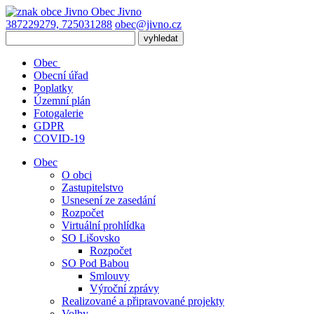
Obec
Jivno
387229279, 725031288
obec@jivno.cz
Obec
Obecní úřad
Poplatky
Územní plán
Fotogalerie
GDPR
COVID-19
Obec
O obci
Zastupitelstvo
Usnesení ze zasedání
Rozpočet
Virtuální prohlídka
SO Lišovsko
Rozpočet
SO Pod Babou
Smlouvy
Výroční zprávy
Realizované a připravované projekty
Volby