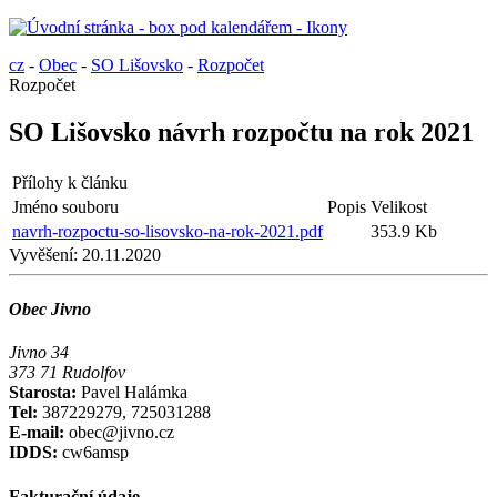
cz
-
Obec
-
SO Lišovsko
-
Rozpočet
Rozpočet
SO Lišovsko návrh rozpočtu na rok 2021
Přílohy k článku
Jméno souboru
Popis
Velikost
navrh-rozpoctu-so-lisovsko-na-rok-2021.pdf
353.9 Kb
Vyvěšení:
20.11.2020
Obec Jivno
Jivno 34
373 71 Rudolfov
Starosta:
Pavel Halámka
Tel:
387229279, 725031288
E-mail:
obec@jivno.cz
IDDS:
cw6amsp
Fakturační údaje