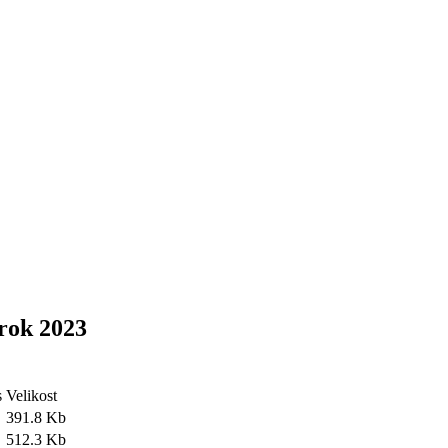
rok 2023
s
Velikost
391.8 Kb
512.3 Kb