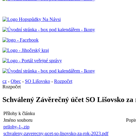
cz
-
Obec
-
SO Lišovsko
-
Rozpočet
Rozpočet
Schválený Závěrečný účet SO Lišovsko za 
Přílohy k článku
Jméno souboru
Popi
prilohy-1-.zip
schvaleny-zaverecny-ucet-so-lisovsko-za-rok-2023.pdf