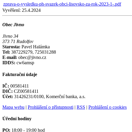
zprava-o-vysledku-ph-svazek-obci-lisovsko-za-rok-2023-1-.pdf
Vyvěšení:
25.4.2024
Obec Jivno
Jivno 34
373 71 Rudolfov
Starosta:
Pavel Halámka
Tel:
387229279, 725031288
E-mail:
obec@jivno.cz
IDDS:
cw6amsp
Fakturační údaje
IČ:
00581411
DIČ:
CZ00581411
Účet:
31426231/0100, Komerční banka, a.s.
Mapa webu
|
Prohlášení o přístupnosti
|
RSS
|
Prohlášení o cookies
Úřední hodiny
PO:
18:00 - 19:00 hod