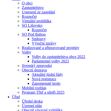
O obci
Zastupitelstvo
Usnesení ze zasedání
Rozpočet
Virtuální prohlídka
SO Lišovsko
Rozpočet
SO Pod Babou
Smlouvy
Výroční zprávy
Realizované a připravované projekty
Volby
Volby do zastupitelstva obce 2022
Parlamentní volby 2021
Jivenský zpravodaj
Obecní doprava
Aktuální jízdní řády
Nová registrace
Zapomenuté heslo
Mobilní rozhlas
Program Třiď a ušetři 2025
Úřad
Úřední deska
Územní plán
Obecně závazné vyhlášky