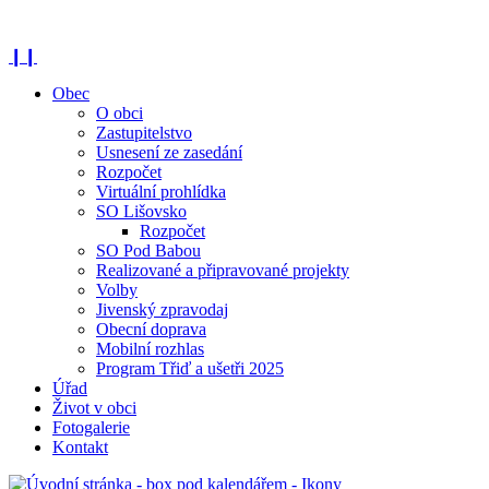
❙❙
Obec
O obci
Zastupitelstvo
Usnesení ze zasedání
Rozpočet
Virtuální prohlídka
SO Lišovsko
Rozpočet
SO Pod Babou
Realizované a připravované projekty
Volby
Jivenský zpravodaj
Obecní doprava
Mobilní rozhlas
Program Třiď a ušetři 2025
Úřad
Život v obci
Fotogalerie
Kontakt