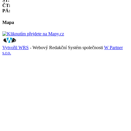
ST:
ČT:
PÁ:
Mapa
Vytvořil WRS
- Webový Redakční Systém společnosti
W Partner
s.r.o.