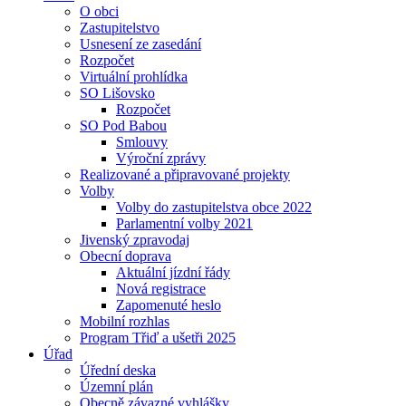
O obci
Zastupitelstvo
Usnesení ze zasedání
Rozpočet
Virtuální prohlídka
SO Lišovsko
Rozpočet
SO Pod Babou
Smlouvy
Výroční zprávy
Realizované a připravované projekty
Volby
Volby do zastupitelstva obce 2022
Parlamentní volby 2021
Jivenský zpravodaj
Obecní doprava
Aktuální jízdní řády
Nová registrace
Zapomenuté heslo
Mobilní rozhlas
Program Třiď a ušetři 2025
Úřad
Úřední deska
Územní plán
Obecně závazné vyhlášky