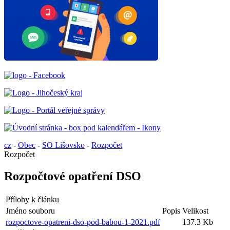
cz
-
Obec
-
SO Lišovsko
-
Rozpočet
Rozpočet
Rozpočtové opatření DSO
Přílohy k článku
Jméno souboru
Popis
Velikost
rozpoctove-opatreni-dso-pod-babou-1-2021.pdf
137.3 Kb