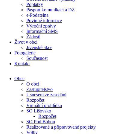
Poplatky
Pasport komunikací a DZ
e-Podatelna
Povinné informace
Výroční zprávy
Informační SMS
Žádosti
Život v obci
Jivenské akce
Fotogalerie
Současnost
Kontakt
Obec
O obci
Zastupitelstvo
Usnesení ze zasedání
Rozpočet
Virtuální prohlídka
SO Lišovsko
Rozpočet
SO Pod Babou
Realizované a připravované projekty
Volby