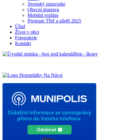
Jivenský zpravodaj
Obecní doprava
Mobilní rozhlas
Program Třiď a ušetři 2025
Úřad
Život v obci
Fotogalerie
Kontakt