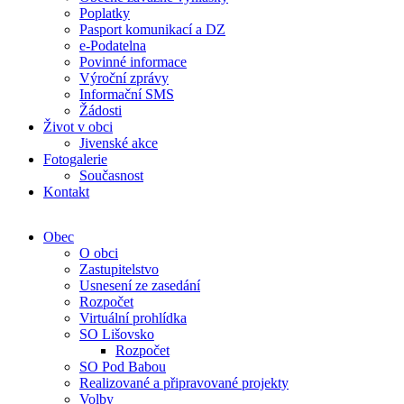
Poplatky
Pasport komunikací a DZ
e-Podatelna
Povinné informace
Výroční zprávy
Informační SMS
Žádosti
Život v obci
Jivenské akce
Fotogalerie
Současnost
Kontakt
Obec
O obci
Zastupitelstvo
Usnesení ze zasedání
Rozpočet
Virtuální prohlídka
SO Lišovsko
Rozpočet
SO Pod Babou
Realizované a připravované projekty
Volby