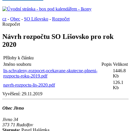
cz
-
Obec
-
SO Lišovsko
-
Rozpočet
Rozpočet
Návrh rozpočtu SO Lišovsko pro rok
2020
Přílohy k článku
Jméno souboru
Popis
Velikost
lis-schvaleny-rozpocet-ocekavane-skutecne-plneni-
1446.8
rozpoctu-roku-2019.pdf
Kb
126.1
navrh-rozpoctu-lis-2020.pdf
Kb
Vyvěšení:
29.11.2019
Obec Jivno
Jivno 34
373 71 Rudolfov
Starosta:
Pavel Halámka