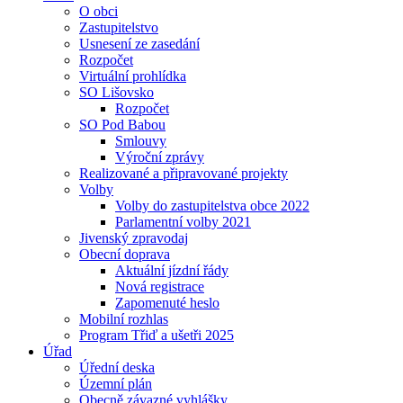
O obci
Zastupitelstvo
Usnesení ze zasedání
Rozpočet
Virtuální prohlídka
SO Lišovsko
Rozpočet
SO Pod Babou
Smlouvy
Výroční zprávy
Realizované a připravované projekty
Volby
Volby do zastupitelstva obce 2022
Parlamentní volby 2021
Jivenský zpravodaj
Obecní doprava
Aktuální jízdní řády
Nová registrace
Zapomenuté heslo
Mobilní rozhlas
Program Třiď a ušetři 2025
Úřad
Úřední deska
Územní plán
Obecně závazné vyhlášky