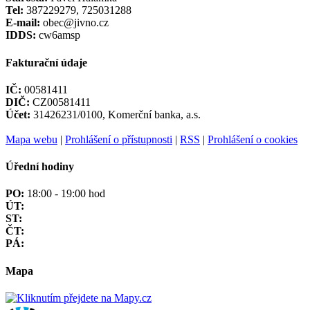
Tel:
387229279, 725031288
E-mail:
obec@jivno.cz
IDDS:
cw6amsp
Fakturační údaje
IČ:
00581411
DIČ:
CZ00581411
Účet:
31426231/0100, Komerční banka, a.s.
Mapa webu
|
Prohlášení o přístupnosti
|
RSS
|
Prohlášení o cookies
Úřední hodiny
PO:
18:00 - 19:00 hod
ÚT:
ST:
ČT:
PÁ:
Mapa