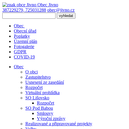
Obec
Jivno
387229279, 725031288
obec@jivno.cz
Obec
Obecní úřad
Poplatky
Územní plán
Fotogalerie
GDPR
COVID-19
Obec
O obci
Zastupitelstvo
Usnesení ze zasedání
Rozpočet
Virtuální prohlídka
SO Lišovsko
Rozpočet
SO Pod Babou
Smlouvy
Výroční zprávy
Realizované a připravované projekty
Volby