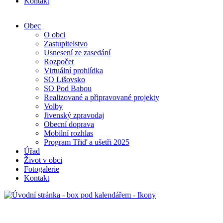
Kontakt
Obec
O obci
Zastupitelstvo
Usnesení ze zasedání
Rozpočet
Virtuální prohlídka
SO Lišovsko
SO Pod Babou
Realizované a připravované projekty
Volby
Jivenský zpravodaj
Obecní doprava
Mobilní rozhlas
Program Třiď a ušetři 2025
Úřad
Život v obci
Fotogalerie
Kontakt