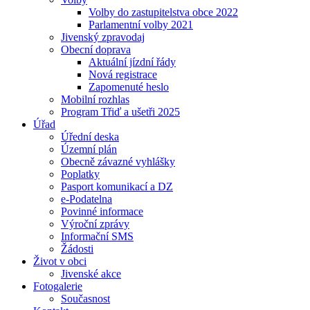
Volby do zastupitelstva obce 2022
Parlamentní volby 2021
Jivenský zpravodaj
Obecní doprava
Aktuální jízdní řády
Nová registrace
Zapomenuté heslo
Mobilní rozhlas
Program Třiď a ušetři 2025
Úřad
Úřední deska
Územní plán
Obecně závazné vyhlášky
Poplatky
Pasport komunikací a DZ
e-Podatelna
Povinné informace
Výroční zprávy
Informační SMS
Žádosti
Život v obci
Jivenské akce
Fotogalerie
Současnost