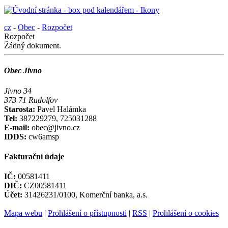
cz
-
Obec
-
Rozpočet
Rozpočet
Žádný dokument.
Obec Jivno
Jivno 34
373 71 Rudolfov
Starosta:
Pavel Halámka
Tel:
387229279, 725031288
E-mail:
obec@jivno.cz
IDDS:
cw6amsp
Fakturační údaje
IČ:
00581411
DIČ:
CZ00581411
Účet:
31426231/0100, Komerční banka, a.s.
Mapa webu
|
Prohlášení o přístupnosti
|
RSS
|
Prohlášení o cookies