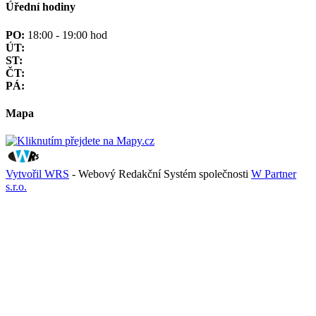
Úřední hodiny
PO:
18:00 - 19:00 hod
ÚT:
ST:
ČT:
PÁ:
Mapa
Vytvořil WRS
- Webový Redakční Systém společnosti
W Partner
s.r.o.