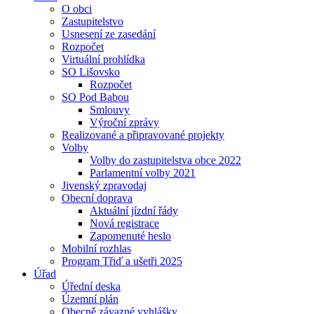
O obci
Zastupitelstvo
Usnesení ze zasedání
Rozpočet
Virtuální prohlídka
SO Lišovsko
Rozpočet
SO Pod Babou
Smlouvy
Výroční zprávy
Realizované a připravované projekty
Volby
Volby do zastupitelstva obce 2022
Parlamentní volby 2021
Jivenský zpravodaj
Obecní doprava
Aktuální jízdní řády
Nová registrace
Zapomenuté heslo
Mobilní rozhlas
Program Třiď a ušetři 2025
Úřad
Úřední deska
Územní plán
Obecně závazné vyhlášky