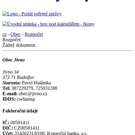
cz
-
Obec
-
Rozpočet
Rozpočet
Žádný dokument.
Obec Jivno
Jivno 34
373 71 Rudolfov
Starosta:
Pavel Halámka
Tel:
387229279, 725031288
E-mail:
obec@jivno.cz
IDDS:
cw6amsp
Fakturační údaje
IČ:
00581411
DIČ:
CZ00581411
Účet:
31426231/0100, Komerční banka, a.s.