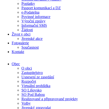
Poplatky
Pasport komunikací a DZ
e-Podatelna
Povinné informace
Výroční zprávy
Informační SMS
Žádosti
Život v obci
Jivenské akce
Fotogalerie
Současnost
Kontakt
Obec
O obci
Zastupitelstvo
Usnesení ze zasedání
Rozpočet
Virtuální prohlídka
SO Lišovsko
SO Pod Babou
Realizované a připravované projekty
Volby
Jivenský zpravodaj