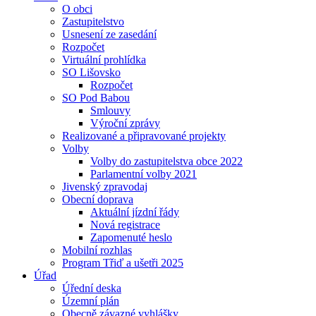
O obci
Zastupitelstvo
Usnesení ze zasedání
Rozpočet
Virtuální prohlídka
SO Lišovsko
Rozpočet
SO Pod Babou
Smlouvy
Výroční zprávy
Realizované a připravované projekty
Volby
Volby do zastupitelstva obce 2022
Parlamentní volby 2021
Jivenský zpravodaj
Obecní doprava
Aktuální jízdní řády
Nová registrace
Zapomenuté heslo
Mobilní rozhlas
Program Třiď a ušetři 2025
Úřad
Úřední deska
Územní plán
Obecně závazné vyhlášky