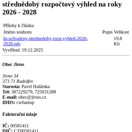
střednědobý rozpočtový výhled na roky
2026 - 2028
Přílohy k článku
Jméno souboru
Popis
Velikost
lis-schvaleny-strednedoby-rozp-vyhled-2026-
19.8
2028.ods
Kb
Vyvěšení:
19.12.2025
Obec Jivno
Jivno 34
373 71 Rudolfov
Starosta:
Pavel Halámka
Tel:
387229279, 725031288
E-mail:
obec@jivno.cz
IDDS:
cw6amsp
Fakturační údaje
IČ:
00581411
DIČ:
CZ00581411