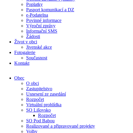
Poplatky
Pasport komunikací a DZ
e-Podatelna
Povinné informace
Výroční zprávy
Informační SMS
Žádosti
Život v obci
Jivenské akce
Fotogalerie
Současnost
Kontakt
Obec
O obci
Zastupitelstvo
Usnesení ze zasedání
Rozpočet
Virtuální prohlídka
SO Lišovsko
Rozpočet
SO Pod Babou
Realizované a připravované projekty
Volby