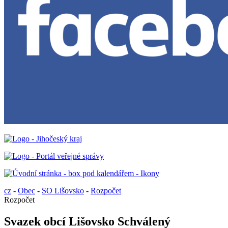
cz
-
Obec
-
SO Lišovsko
-
Rozpočet
Rozpočet
Svazek obcí Lišovsko Schválený