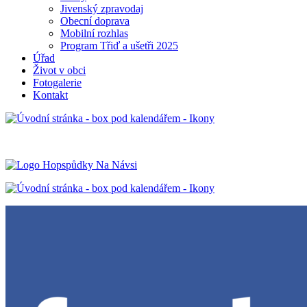
Jivenský zpravodaj
Obecní doprava
Mobilní rozhlas
Program Třiď a ušetři 2025
Úřad
Život v obci
Fotogalerie
Kontakt