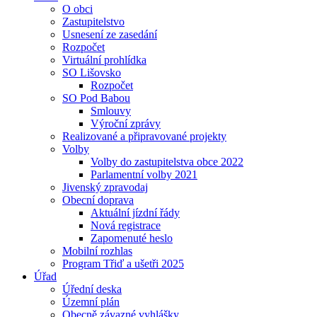
O obci
Zastupitelstvo
Usnesení ze zasedání
Rozpočet
Virtuální prohlídka
SO Lišovsko
Rozpočet
SO Pod Babou
Smlouvy
Výroční zprávy
Realizované a připravované projekty
Volby
Volby do zastupitelstva obce 2022
Parlamentní volby 2021
Jivenský zpravodaj
Obecní doprava
Aktuální jízdní řády
Nová registrace
Zapomenuté heslo
Mobilní rozhlas
Program Třiď a ušetři 2025
Úřad
Úřední deska
Územní plán
Obecně závazné vyhlášky