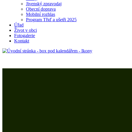
Jivenský zpravodaj
Obecní doprava
Mobilní rozhlas
Program Třiď a ušetři 2025
Úřad
Život v obci
Fotogalerie
Kontakt