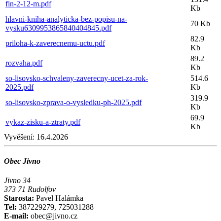
fin-2-12-m.pdf
Kb
hlavni-kniha-analyticka-bez-popisu-na-
70 Kb
vysku6309953865840404845.pdf
82.9
priloha-k-zaverecnemu-uctu.pdf
Kb
89.2
rozvaha.pdf
Kb
so-lisovsko-schvaleny-zaverecny-ucet-za-rok-
514.6
2025.pdf
Kb
319.9
so-lisovsko-zprava-o-vysledku-ph-2025.pdf
Kb
69.9
vykaz-zisku-a-ztraty.pdf
Kb
Vyvěšení:
16.4.2026
Obec Jivno
Jivno 34
373 71 Rudolfov
Starosta:
Pavel Halámka
Tel:
387229279, 725031288
E-mail:
obec@jivno.cz