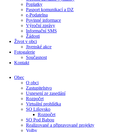
Poplatky
Pasport komunikací a DZ
e-Podatelna
Povinné informace
Výroční zprávy
Informační SMS
Žádosti
Život v obci
Jivenské akce
Fotogalerie
Současnost
Kontakt
Obec
O obci
Zastupitelstvo
Usnesení ze zasedání
Rozpočet
Virtuální prohlídka
SO Lišovsko
Rozpočet
SO Pod Babou
Realizované a připravované projekty
Volby