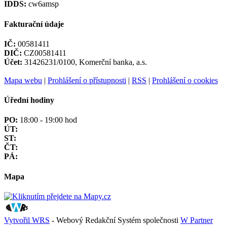
IDDS:
cw6amsp
Fakturační údaje
IČ:
00581411
DIČ:
CZ00581411
Účet:
31426231/0100, Komerční banka, a.s.
Mapa webu
|
Prohlášení o přístupnosti
|
RSS
|
Prohlášení o cookies
Úřední hodiny
PO:
18:00 - 19:00 hod
ÚT:
ST:
ČT:
PÁ:
Mapa
Vytvořil WRS
- Webový Redakční Systém společnosti
W Partner